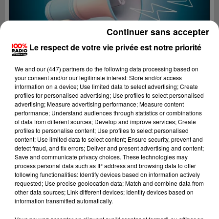
Continuer sans accepter
Le respect de votre vie privée est notre priorité
We and
our (447) partners
do the following data processing based on
your consent and/or our legitimate interest: Store and/or access
information on a device; Use limited data to select advertising; Create
profiles for personalised advertising; Use profiles to select personalised
advertising; Measure advertising performance; Measure content
performance; Understand audiences through statistics or combinations
of data from different sources; Develop and improve services; Create
profiles to personalise content; Use profiles to select personalised
content; Use limited data to select content; Ensure security, prevent and
Lecture (2 min 16 sec)
detect fraud, and fix errors; Deliver and present advertising and content;
Save and communicate privacy choices. These technologies may
process personal data such as IP address and browsing data to offer
following functionalities: Identify devices based on information actively
requested; Use precise geolocation data; Match and combine data from
100%
other data sources; Link different devices; Identify devices based on
information transmitted automatically.
Les infos du grand Toulouse