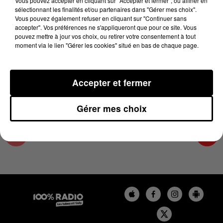
Vous pouvez accepter en cliquant sur "Accepter et fermer", ou affiner en
5 mai 2023 - 2 min 16 sec
sélectionnant les finalités et/ou partenaires dans "Gérer mes choix".
Vous pouvez également refuser en cliquant sur "Continuer sans
LES INFOS DU GRAND TOULOUSE DU
accepter". Vos préférences ne s'appliqueront que pour ce site. Vous
05/05/2023 À 11H00
pouvez mettre à jour vos choix, ou retirer votre consentement à tout
moment via le lien "Gérer les cookies" situé en bas de chaque page.
Podcasts infos du grand Toulouse
Accepter et fermer
Gérer mes choix