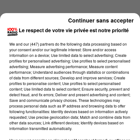
Continuer sans accepter
Le respect de votre vie privée est notre priorité
We and
our (447) partners
do the following data processing based on
your consent and/or our legitimate interest: Store and/or access
information on a device; Use limited data to select advertising; Create
profiles for personalised advertising; Use profiles to select personalised
advertising; Measure advertising performance; Measure content
performance; Understand audiences through statistics or combinations
of data from different sources; Develop and improve services; Create
profiles to personalise content; Use profiles to select personalised
content; Use limited data to select content; Ensure security, prevent and
Lecture (4 min 21 sec)
detect fraud, and fix errors; Deliver and present advertising and content;
Save and communicate privacy choices. These technologies may
process personal data such as IP address and browsing data to offer
following functionalities: Identify devices based on information actively
requested; Use precise geolocation data; Match and combine data from
100%
other data sources; Link different devices; Identify devices based on
information transmitted automatically.
100% Radio les infos du grand Toulouse