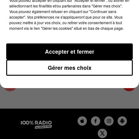
Vous pouvez accepter en cliquant sur "Accepter et fermer", ou affiner en
5 février 2025 - 4 min 21 sec
sélectionnant les finalités et/ou partenaires dans "Gérer mes choix".
Vous pouvez également refuser en cliquant sur "Continuer sans
LES INFOS DU GRAND TOULOUSE DU
accepter". Vos préférences ne s'appliqueront que pour ce site. Vous
05/02/2025 À 08H30
pouvez mettre à jour vos choix, ou retirer votre consentement à tout
moment via le lien "Gérer les cookies" situé en bas de chaque page.
Podcasts infos du grand Toulouse
Accepter et fermer
Gérer mes choix