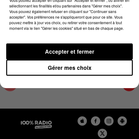
Vous pouvez accepter en cliquant sur "Accepter et fermer", ou affiner en
5 janvier 2024 - 4 min 8 sec
sélectionnant les finalités et/ou partenaires dans "Gérer mes choix".
Vous pouvez également refuser en cliquant sur "Continuer sans
LES INFOS DU GRAND TOULOUSE DU
accepter". Vos préférences ne s'appliqueront que pour ce site. Vous
05/01/2024 À 17H00
pouvez mettre à jour vos choix, ou retirer votre consentement à tout
moment via le lien "Gérer les cookies" situé en bas de chaque page.
Podcasts infos du grand Toulouse
Accepter et fermer
Gérer mes choix