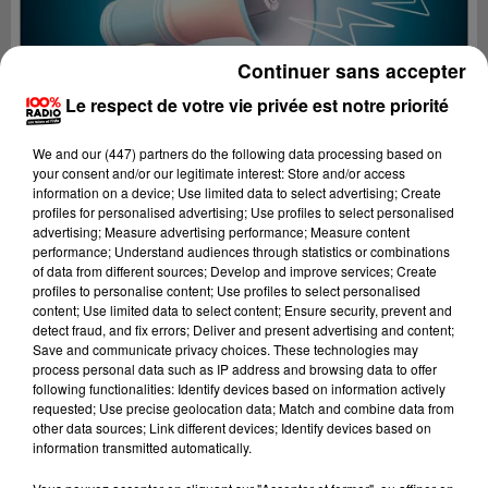
Continuer sans accepter
Le respect de votre vie privée est notre priorité
We and
our (447) partners
do the following data processing based on
your consent and/or our legitimate interest: Store and/or access
information on a device; Use limited data to select advertising; Create
profiles for personalised advertising; Use profiles to select personalised
advertising; Measure advertising performance; Measure content
performance; Understand audiences through statistics or combinations
of data from different sources; Develop and improve services; Create
profiles to personalise content; Use profiles to select personalised
content; Use limited data to select content; Ensure security, prevent and
Lecture (4 min 8 sec)
detect fraud, and fix errors; Deliver and present advertising and content;
Save and communicate privacy choices. These technologies may
process personal data such as IP address and browsing data to offer
following functionalities: Identify devices based on information actively
requested; Use precise geolocation data; Match and combine data from
100%
other data sources; Link different devices; Identify devices based on
information transmitted automatically.
100% Radio les infos du grand Toulouse