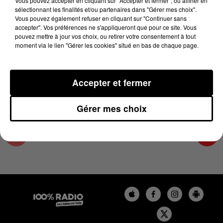
Vous pouvez accepter en cliquant sur "Accepter et fermer", ou affiner en
4 novembre 2024 - 2 min 22 sec
sélectionnant les finalités et/ou partenaires dans "Gérer mes choix".
Vous pouvez également refuser en cliquant sur "Continuer sans
LES INFOS DU GRAND TOULOUSE DU
accepter". Vos préférences ne s'appliqueront que pour ce site. Vous
04/11/2024 À 11H00
pouvez mettre à jour vos choix, ou retirer votre consentement à tout
moment via le lien "Gérer les cookies" situé en bas de chaque page.
Podcasts infos du grand Toulouse
Accepter et fermer
Gérer mes choix