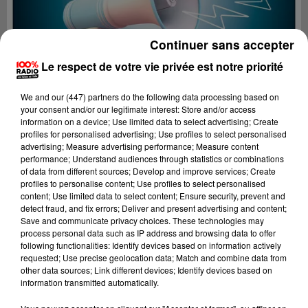
Continuer sans accepter
Le respect de votre vie privée est notre priorité
We and
our (447) partners
do the following data processing based on
your consent and/or our legitimate interest: Store and/or access
information on a device; Use limited data to select advertising; Create
profiles for personalised advertising; Use profiles to select personalised
advertising; Measure advertising performance; Measure content
performance; Understand audiences through statistics or combinations
of data from different sources; Develop and improve services; Create
profiles to personalise content; Use profiles to select personalised
content; Use limited data to select content; Ensure security, prevent and
Lecture (2 min 22 sec)
detect fraud, and fix errors; Deliver and present advertising and content;
Save and communicate privacy choices. These technologies may
process personal data such as IP address and browsing data to offer
following functionalities: Identify devices based on information actively
requested; Use precise geolocation data; Match and combine data from
100%
other data sources; Link different devices; Identify devices based on
information transmitted automatically.
100% Radio les infos du grand Toulouse