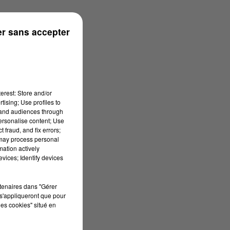
r sans accepter
erest: Store and/or
tising; Use profiles to
tand audiences through
personalise content; Use
 fraud, and fix errors;
 may process personal
mation actively
vices; Identify devices
rtenaires dans "Gérer
s'appliqueront que pour
les cookies" situé en