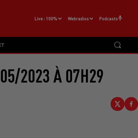
Live :
100%
Webradios
Podcasts
CT
05/2023 À 07H29