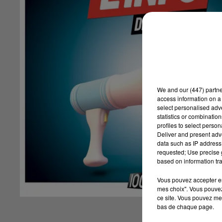
We and
our (447) partn
access information on a 
select personalised ad
statistics or combinatio
profiles to select person
Deliver and present adv
data such as IP address 
requested; Use precise g
based on information tra
Vous pouvez accepter en 
mes choix". Vous pouvez
ce site. Vous pouvez met
bas de chaque page.