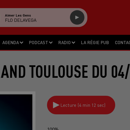
Aimer Les Gens
FLO DELAVEGA
AGENDA
PODCAST
RADIO
LA RÉGIE PUB
CONTA
RAND TOULOUSE DU 04/
Lecture (4 min 12 sec)
100%