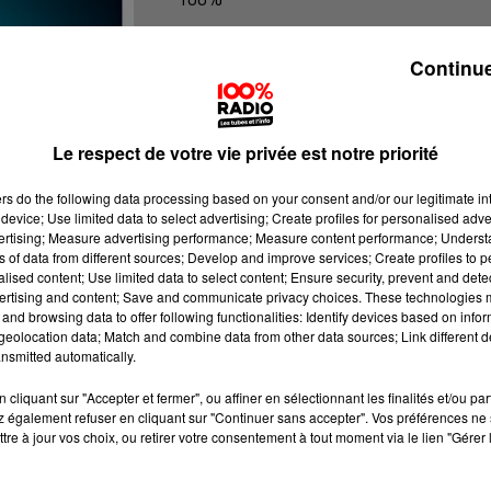
Les infos du grand Toulouse
Continue
Le respect de votre vie privée est notre priorité
ers
do the following data processing based on your consent and/or our legitimate int
device; Use limited data to select advertising; Create profiles for personalised adver
vertising; Measure advertising performance; Measure content performance; Unders
ns of data from different sources; Develop and improve services; Create profiles to 
alised content; Use limited data to select content; Ensure security, prevent and detect
ertising and content; Save and communicate privacy choices. These technologies
and browsing data to offer following functionalities: Identify devices based on infor
eolocation data; Match and combine data from other data sources; Link different de
nsmitted automatically.
cliquant sur "Accepter et fermer", ou affiner en sélectionnant les finalités et/ou pa
 également refuser en cliquant sur "Continuer sans accepter". Vos préférences ne 
tre à jour vos choix, ou retirer votre consentement à tout moment via le lien "Gérer 