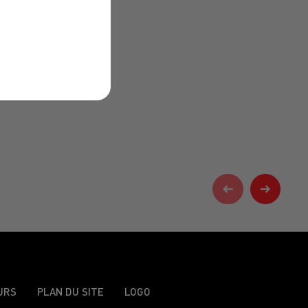
URS
PLAN DU SITE
LOGO