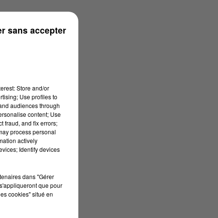
ouse
r sans accepter
erest: Store and/or
tising; Use profiles to
tand audiences through
personalise content; Use
 fraud, and fix errors;
 may process personal
mation actively
vices; Identify devices
rtenaires dans "Gérer
s'appliqueront que pour
les cookies" situé en