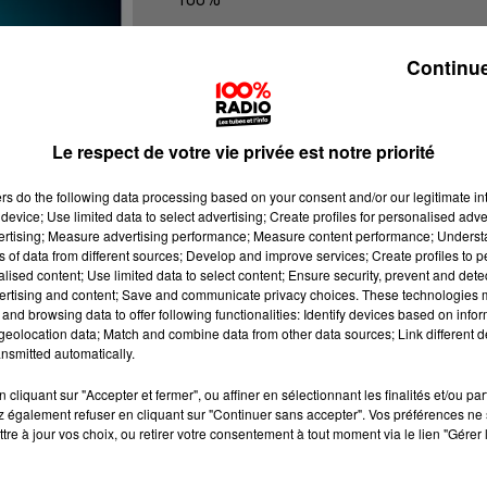
100% Radio les infos du grand Toul
Continue
Le respect de votre vie privée est notre priorité
ers
do the following data processing based on your consent and/or our legitimate int
device; Use limited data to select advertising; Create profiles for personalised adver
vertising; Measure advertising performance; Measure content performance; Unders
ns of data from different sources; Develop and improve services; Create profiles to 
alised content; Use limited data to select content; Ensure security, prevent and detect
ertising and content; Save and communicate privacy choices. These technologies
and browsing data to offer following functionalities: Identify devices based on infor
eolocation data; Match and combine data from other data sources; Link different de
nsmitted automatically.
cliquant sur "Accepter et fermer", ou affiner en sélectionnant les finalités et/ou pa
 également refuser en cliquant sur "Continuer sans accepter". Vos préférences ne 
tre à jour vos choix, ou retirer votre consentement à tout moment via le lien "Gérer 