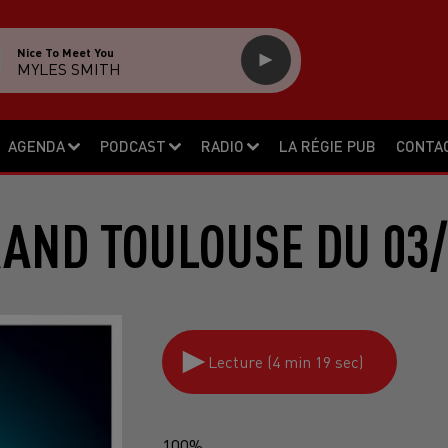
Nice To Meet You
MYLES SMITH
AGENDA
PODCAST
RADIO
LA RÉGIE PUB
CONTA
RAND TOULOUSE DU 03/
Lecture (4 min 19 sec)
100%