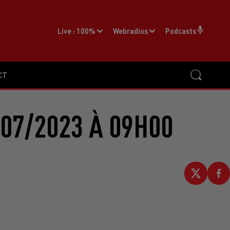
Live :
100%
Webradios
Podcasts
CT
07/2023 À 09H00