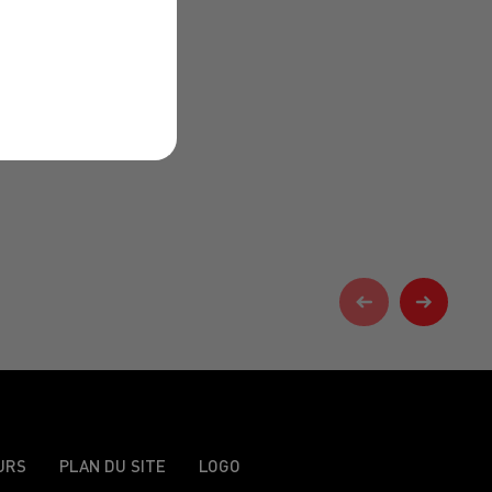
URS
PLAN DU SITE
LOGO