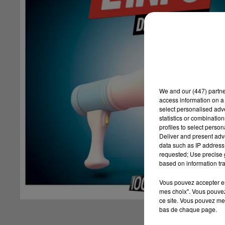
We and
our (447) partn
access information on a 
select personalised ad
statistics or combinatio
profiles to select person
Deliver and present adv
data such as IP address 
requested; Use precise g
based on information tra
Vous pouvez accepter en 
mes choix". Vous pouvez
ce site. Vous pouvez met
bas de chaque page.