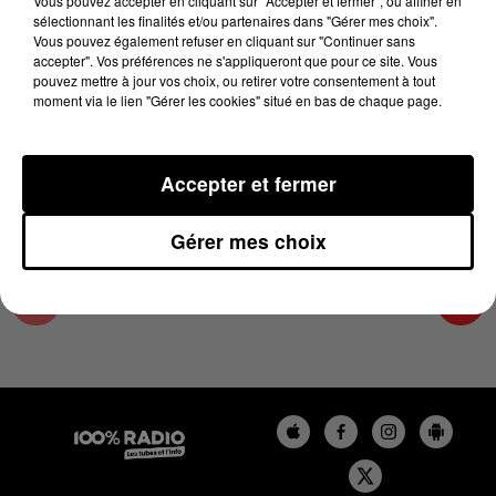
Vous pouvez accepter en cliquant sur "Accepter et fermer", ou affiner en
3 juillet 2023 - 4 min 9 sec
sélectionnant les finalités et/ou partenaires dans "Gérer mes choix".
Vous pouvez également refuser en cliquant sur "Continuer sans
LES INFOS DU GRAND TOULOUSE DU
accepter". Vos préférences ne s'appliqueront que pour ce site. Vous
03/07/2023 À 08H30
pouvez mettre à jour vos choix, ou retirer votre consentement à tout
moment via le lien "Gérer les cookies" situé en bas de chaque page.
Podcasts infos du grand Toulouse
Accepter et fermer
Gérer mes choix