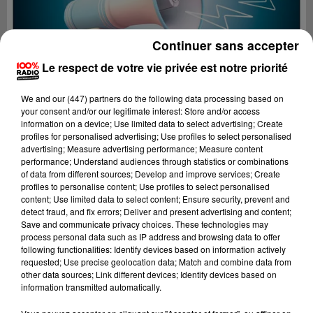
Continuer sans accepter
Le respect de votre vie privée est notre priorité
We and
our (447) partners
do the following data processing based on
your consent and/or our legitimate interest: Store and/or access
information on a device; Use limited data to select advertising; Create
profiles for personalised advertising; Use profiles to select personalised
advertising; Measure advertising performance; Measure content
performance; Understand audiences through statistics or combinations
of data from different sources; Develop and improve services; Create
profiles to personalise content; Use profiles to select personalised
content; Use limited data to select content; Ensure security, prevent and
Lecture (4 min 9 sec)
detect fraud, and fix errors; Deliver and present advertising and content;
Save and communicate privacy choices. These technologies may
process personal data such as IP address and browsing data to offer
following functionalities: Identify devices based on information actively
requested; Use precise geolocation data; Match and combine data from
100%
other data sources; Link different devices; Identify devices based on
information transmitted automatically.
100% Radio les infos du grand Toulouse