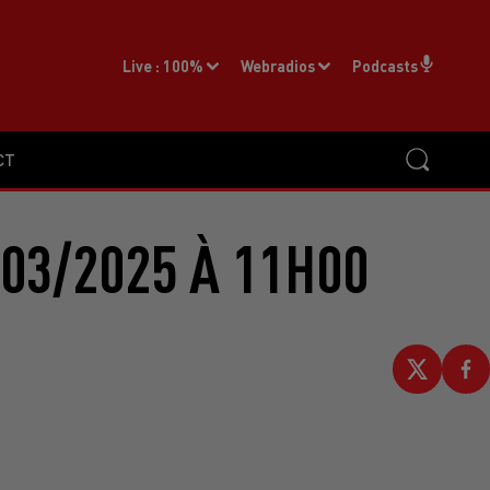
Live :
100%
Webradios
Podcasts
CT
03/2025 À 11H00