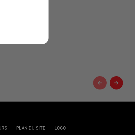
URS
PLAN DU SITE
LOGO