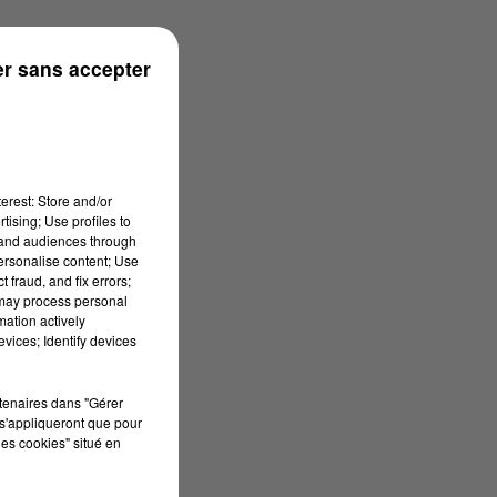
ouse
r sans accepter
erest: Store and/or
tising; Use profiles to
tand audiences through
personalise content; Use
 fraud, and fix errors;
 may process personal
mation actively
vices; Identify devices
rtenaires dans "Gérer
s'appliqueront que pour
les cookies" situé en