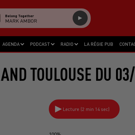
Belong Together
MARK AMBOR
AGENDA
PODCAST
RADIO
LA RÉGIE PUB
CONTA
RAND TOULOUSE DU 03/
Lecture (2 min 14 sec)
100%