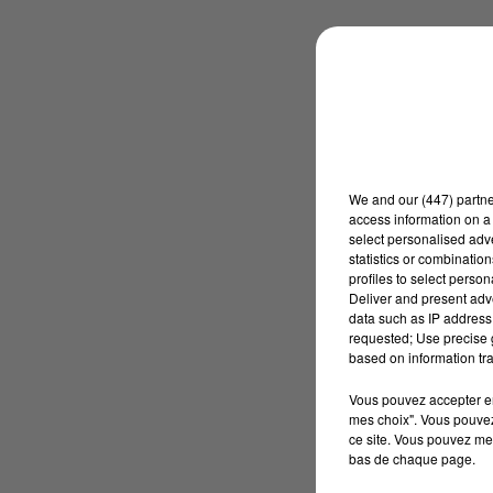
We and
our (447) partn
access information on a 
select personalised ad
statistics or combinatio
profiles to select person
Deliver and present adv
data such as IP address 
requested; Use precise g
based on information tra
Vous pouvez accepter en 
mes choix". Vous pouvez
ce site. Vous pouvez met
bas de chaque page.