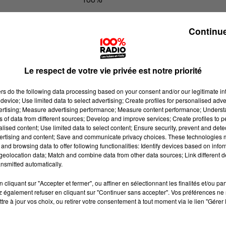
100% Radio les infos du grand Toul
Continue
Le respect de votre vie privée est notre priorité
ers
do the following data processing based on your consent and/or our legitimate int
device; Use limited data to select advertising; Create profiles for personalised adver
vertising; Measure advertising performance; Measure content performance; Unders
ns of data from different sources; Develop and improve services; Create profiles to 
alised content; Use limited data to select content; Ensure security, prevent and detect
ertising and content; Save and communicate privacy choices. These technologies
and browsing data to offer following functionalities: Identify devices based on infor
eolocation data; Match and combine data from other data sources; Link different de
nsmitted automatically.
cliquant sur "Accepter et fermer", ou affiner en sélectionnant les finalités et/ou pa
 également refuser en cliquant sur "Continuer sans accepter". Vos préférences ne 
tre à jour vos choix, ou retirer votre consentement à tout moment via le lien "Gérer 