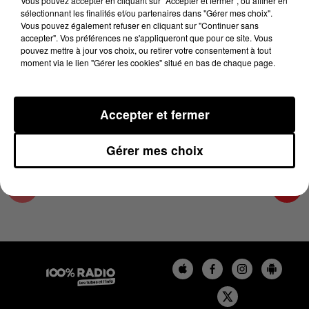
Vous pouvez accepter en cliquant sur "Accepter et fermer", ou affiner en
3 février 2025 - 4 min 18 sec
sélectionnant les finalités et/ou partenaires dans "Gérer mes choix".
Vous pouvez également refuser en cliquant sur "Continuer sans
LES INFOS DU GRAND TOULOUSE DU
accepter". Vos préférences ne s'appliqueront que pour ce site. Vous
03/02/2025 À 07H29
pouvez mettre à jour vos choix, ou retirer votre consentement à tout
moment via le lien "Gérer les cookies" situé en bas de chaque page.
Podcasts infos du grand Toulouse
Accepter et fermer
Gérer mes choix