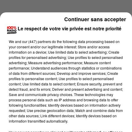
Continuer sans accepter
Le respect de votre vie privée est notre priorité
We and
our (447) partners
do the following data processing based on
your consent and/or our legitimate interest: Store and/or access
information on a device; Use limited data to select advertising; Create
profiles for personalised advertising; Use profiles to select personalised
advertising; Measure advertising performance; Measure content
performance; Understand audiences through statistics or combinations
of data from different sources; Develop and improve services; Create
profiles to personalise content; Use profiles to select personalised
content; Use limited data to select content; Ensure security, prevent and
Lecture (4 min 18 sec)
detect fraud, and fix errors; Deliver and present advertising and content;
Save and communicate privacy choices. These technologies may
process personal data such as IP address and browsing data to offer
following functionalities: Identify devices based on information actively
requested; Use precise geolocation data; Match and combine data from
100%
other data sources; Link different devices; Identify devices based on
information transmitted automatically.
100% Radio les infos du grand Toulouse