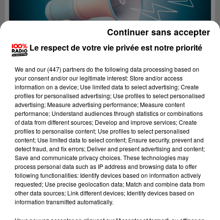
Continuer sans accepter
Le respect de votre vie privée est notre priorité
We and
our (447) partners
do the following data processing based on
your consent and/or our legitimate interest: Store and/or access
information on a device; Use limited data to select advertising; Create
profiles for personalised advertising; Use profiles to select personalised
advertising; Measure advertising performance; Measure content
performance; Understand audiences through statistics or combinations
of data from different sources; Develop and improve services; Create
profiles to personalise content; Use profiles to select personalised
content; Use limited data to select content; Ensure security, prevent and
Lecture (2 min 22 sec)
detect fraud, and fix errors; Deliver and present advertising and content;
Save and communicate privacy choices. These technologies may
process personal data such as IP address and browsing data to offer
following functionalities: Identify devices based on information actively
requested; Use precise geolocation data; Match and combine data from
100%
other data sources; Link different devices; Identify devices based on
information transmitted automatically.
100% Radio les infos du grand Toulouse