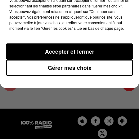
Vous pouvez accepter en cliquant sur "Accepter et fermer", ou affiner en
3 janvier 2024 - 2 min 22 sec
sélectionnant les finalités et/ou partenaires dans "Gérer mes choix".
Vous pouvez également refuser en cliquant sur "Continuer sans
LES INFOS DU GRAND TOULOUSE DU
accepter". Vos préférences ne s'appliqueront que pour ce site. Vous
03/01/2024 À 09H59
pouvez mettre à jour vos choix, ou retirer votre consentement à tout
moment via le lien "Gérer les cookies" situé en bas de chaque page.
Podcasts infos du grand Toulouse
Accepter et fermer
Gérer mes choix