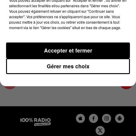
Vous pouvez accepter en cliquant sur "Accepter et fermer", ou affiner en
1er novembre 2024 - 4 min 29 sec
sélectionnant les finalités et/ou partenaires dans "Gérer mes choix".
Vous pouvez également refuser en cliquant sur "Continuer sans
LES INFOS DU GRAND TOULOUSE DU
accepter". Vos préférences ne s'appliqueront que pour ce site. Vous
01/11/2024 À 07H00
pouvez mettre à jour vos choix, ou retirer votre consentement à tout
moment via le lien "Gérer les cookies" situé en bas de chaque page.
Podcasts infos du grand Toulouse
Accepter et fermer
Gérer mes choix