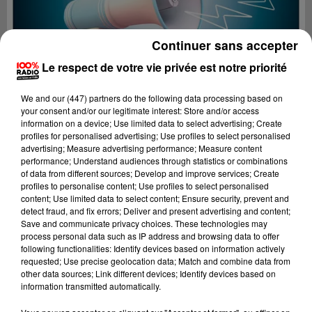
Continuer sans accepter
Le respect de votre vie privée est notre priorité
We and
our (447) partners
do the following data processing based on
your consent and/or our legitimate interest: Store and/or access
information on a device; Use limited data to select advertising; Create
profiles for personalised advertising; Use profiles to select personalised
advertising; Measure advertising performance; Measure content
performance; Understand audiences through statistics or combinations
of data from different sources; Develop and improve services; Create
profiles to personalise content; Use profiles to select personalised
content; Use limited data to select content; Ensure security, prevent and
Lecture (4 min 29 sec)
detect fraud, and fix errors; Deliver and present advertising and content;
Save and communicate privacy choices. These technologies may
process personal data such as IP address and browsing data to offer
following functionalities: Identify devices based on information actively
requested; Use precise geolocation data; Match and combine data from
100%
other data sources; Link different devices; Identify devices based on
information transmitted automatically.
100% Radio les infos du grand Toulouse