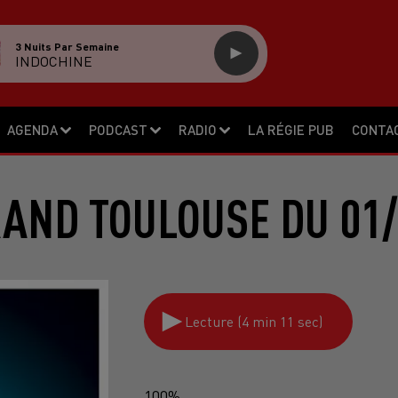
3 Nuits Par Semaine
INDOCHINE
AGENDA
PODCAST
RADIO
LA RÉGIE PUB
CONTA
RAND TOULOUSE DU 01/
Lecture (4 min 11 sec)
100%