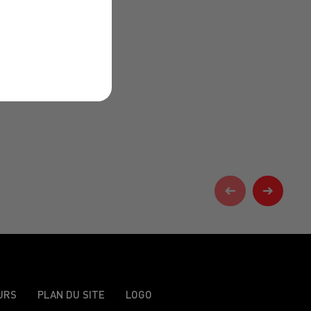
URS
PLAN DU SITE
LOGO