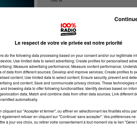
100% Radio les infos du grand Toul
Continue
Le respect de votre vie privée est notre priorité
ers
do the following data processing based on your consent and/or our legitimate int
device; Use limited data to select advertising; Create profiles for personalised adver
vertising; Measure advertising performance; Measure content performance; Unders
ns of data from different sources; Develop and improve services; Create profiles to 
alised content; Use limited data to select content; Ensure security, prevent and detect
ertising and content; Save and communicate privacy choices. These technologies
and browsing data to offer following functionalities: Identify devices based on infor
eolocation data; Match and combine data from other data sources; Link different de
nsmitted automatically.
cliquant sur "Accepter et fermer", ou affiner en sélectionnant les finalités et/ou pa
 également refuser en cliquant sur "Continuer sans accepter". Vos préférences ne 
tre à jour vos choix, ou retirer votre consentement à tout moment via le lien "Gérer 