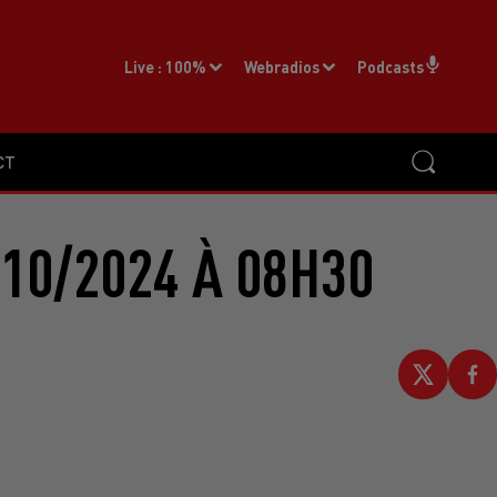
Live :
100%
Webradios
Podcasts
CT
10/2024 À 08H30