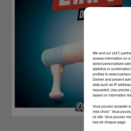
We and
our (447) partn
access information on a 
select personalised ad
statistics or combinatio
profiles to select person
Deliver and present adv
data such as IP address 
requested; Use precise g
based on information tra
Vous pouvez accepter en 
mes choix". Vous pouvez
ce site. Vous pouvez met
bas de chaque page.