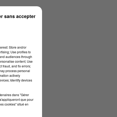
ouse
r sans accepter
erest: Store and/or
tising; Use profiles to
tand audiences through
personalise content; Use
 fraud, and fix errors;
 may process personal
mation actively
vices; Identify devices
rtenaires dans "Gérer
s'appliqueront que pour
les cookies" situé en