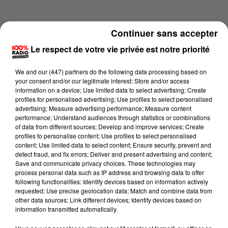
Continuer sans accepter
Le respect de votre vie privée est notre priorité
We and
our (447) partners
do the following data processing based on
your consent and/or our legitimate interest: Store and/or access
information on a device; Use limited data to select advertising; Create
profiles for personalised advertising; Use profiles to select personalised
advertising; Measure advertising performance; Measure content
performance; Understand audiences through statistics or combinations
of data from different sources; Develop and improve services; Create
profiles to personalise content; Use profiles to select personalised
content; Use limited data to select content; Ensure security, prevent and
Lecture (3 min 15 sec)
detect fraud, and fix errors; Deliver and present advertising and content;
Save and communicate privacy choices. These technologies may
process personal data such as IP address and browsing data to offer
following functionalities: Identify devices based on information actively
requested; Use precise geolocation data; Match and combine data from
100%
other data sources; Link different devices; Identify devices based on
information transmitted automatically.
100% Radio les infos du grand Toulouse