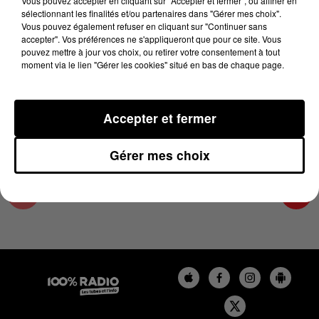
Vous pouvez accepter en cliquant sur "Accepter et fermer", ou affiner en
1er septembre 2025 - 3 min 15 sec
sélectionnant les finalités et/ou partenaires dans "Gérer mes choix".
Vous pouvez également refuser en cliquant sur "Continuer sans
LES INFOS DU GRAND TOULOUSE DU
accepter". Vos préférences ne s'appliqueront que pour ce site. Vous
01/09/2025 À 12H00
pouvez mettre à jour vos choix, ou retirer votre consentement à tout
moment via le lien "Gérer les cookies" situé en bas de chaque page.
Podcasts infos du grand Toulouse
Accepter et fermer
Gérer mes choix