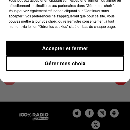
Vous pouvez accepter en cliquant sur "Accepter et fermer", ou affiner en
1er mai 2024 - 2 min 24 sec
sélectionnant les finalités et/ou partenaires dans "Gérer mes choix".
Vous pouvez également refuser en cliquant sur "Continuer sans
LES INFOS DU GRAND TOULOUSE DU
accepter". Vos préférences ne s'appliqueront que pour ce site. Vous
01/05/2024 À 11H00
pouvez mettre à jour vos choix, ou retirer votre consentement à tout
moment via le lien "Gérer les cookies" situé en bas de chaque page.
Podcasts infos du grand Toulouse
Accepter et fermer
Gérer mes choix