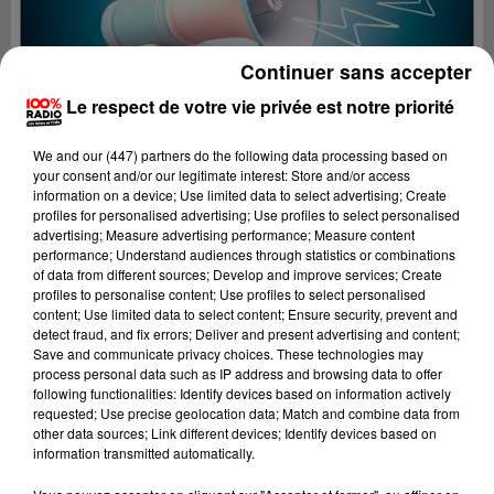
Continuer sans accepter
Le respect de votre vie privée est notre priorité
We and
our (447) partners
do the following data processing based on
your consent and/or our legitimate interest: Store and/or access
information on a device; Use limited data to select advertising; Create
profiles for personalised advertising; Use profiles to select personalised
advertising; Measure advertising performance; Measure content
performance; Understand audiences through statistics or combinations
of data from different sources; Develop and improve services; Create
profiles to personalise content; Use profiles to select personalised
content; Use limited data to select content; Ensure security, prevent and
Lecture (2 min 24 sec)
detect fraud, and fix errors; Deliver and present advertising and content;
Save and communicate privacy choices. These technologies may
process personal data such as IP address and browsing data to offer
following functionalities: Identify devices based on information actively
requested; Use precise geolocation data; Match and combine data from
100%
other data sources; Link different devices; Identify devices based on
information transmitted automatically.
100% Radio les infos du grand Toulouse