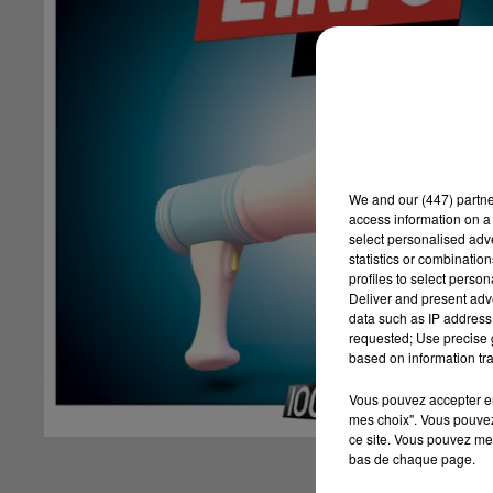
We and
our (447) partn
access information on a 
select personalised ad
statistics or combinatio
profiles to select person
Deliver and present adv
data such as IP address 
requested; Use precise g
based on information tra
Vous pouvez accepter en 
mes choix". Vous pouvez
ce site. Vous pouvez met
bas de chaque page.