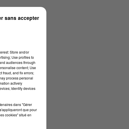
r sans accepter
erest: Store and/or
tising; Use profiles to
tand audiences through
personalise content; Use
 fraud, and fix errors;
 may process personal
mation actively
vices; Identify devices
rtenaires dans "Gérer
s'appliqueront que pour
les cookies" situé en