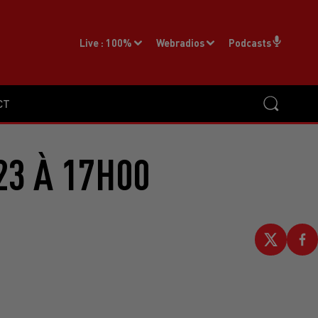
Live :
100%
Webradios
Podcasts
CT
23 À 17H00