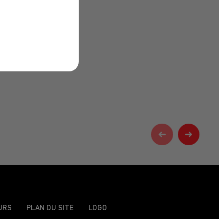
URS
PLAN DU SITE
LOGO