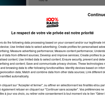
100% Radio les infos du Gers
Continue
Le respect de votre vie privée est notre priorité
ers
do the following data processing based on your consent and/or our legitimate int
device; Use limited data to select advertising; Create profiles for personalised adver
vertising; Measure advertising performance; Measure content performance; Unders
ns of data from different sources; Develop and improve services; Create profiles to 
alised content; Use limited data to select content; Ensure security, prevent and detect
ertising and content; Save and communicate privacy choices. These technologies
and browsing data to offer following functionalities: Identify devices based on infor
eolocation data; Match and combine data from other data sources; Link different de
nsmitted automatically.
cliquant sur "Accepter et fermer", ou affiner en sélectionnant les finalités et/ou pa
 également refuser en cliquant sur "Continuer sans accepter". Vos préférences ne 
tre à jour vos choix, ou retirer votre consentement à tout moment via le lien "Gérer 