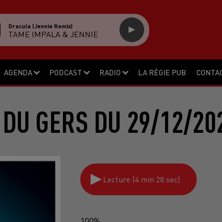
Dracula (jennie Remix)
TAME IMPALA & JENNIE
AGENDA
PODCAST
RADIO
LA RÉGIE PUB
CONTA
 DU GERS DU 29/12/20
Lecture (4 min 28 sec)
100%