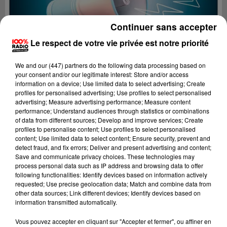
Continuer sans accepter
Le respect de votre vie privée est notre priorité
We and
our (447) partners
do the following data processing based on
your consent and/or our legitimate interest: Store and/or access
information on a device; Use limited data to select advertising; Create
profiles for personalised advertising; Use profiles to select personalised
advertising; Measure advertising performance; Measure content
performance; Understand audiences through statistics or combinations
of data from different sources; Develop and improve services; Create
profiles to personalise content; Use profiles to select personalised
content; Use limited data to select content; Ensure security, prevent and
detect fraud, and fix errors; Deliver and present advertising and content;
Lecture (4 min 10 sec)
Save and communicate privacy choices. These technologies may
process personal data such as IP address and browsing data to offer
following functionalities: Identify devices based on information actively
requested; Use precise geolocation data; Match and combine data from
other data sources; Link different devices; Identify devices based on
100%
information transmitted automatically.
100% Radio les infos du Gers
Vous pouvez accepter en cliquant sur "Accepter et fermer", ou affiner en