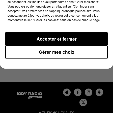
sélectionnant les finalités et/ou partenaires dans "Gérer mes choix".
29 août 2024 - 4 min 10 sec
Vous pouvez également refuser en cliquant sur "Continuer sans
LES INFOS DU GERS DU 29/08/2024 À 07H31
accepter". Vos préférences ne s'appliqueront que pour ce site. Vous
pouvez mettre à jour vos choix, ou retirer votre consentement à tout
moment via le lien "Gérer les cookies" situé en bas de chaque page.
Podcasts infos du Gers
Accepter et fermer
Gérer mes choix
MENTIONS LÉGALES