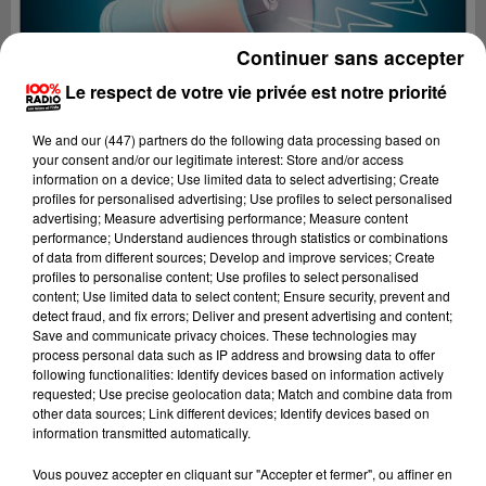
Continuer sans accepter
Le respect de votre vie privée est notre priorité
We and
our (447) partners
do the following data processing based on
your consent and/or our legitimate interest: Store and/or access
information on a device; Use limited data to select advertising; Create
profiles for personalised advertising; Use profiles to select personalised
advertising; Measure advertising performance; Measure content
performance; Understand audiences through statistics or combinations
of data from different sources; Develop and improve services; Create
profiles to personalise content; Use profiles to select personalised
content; Use limited data to select content; Ensure security, prevent and
detect fraud, and fix errors; Deliver and present advertising and content;
Lecture (4 min 19 sec)
Save and communicate privacy choices. These technologies may
process personal data such as IP address and browsing data to offer
following functionalities: Identify devices based on information actively
requested; Use precise geolocation data; Match and combine data from
other data sources; Link different devices; Identify devices based on
100%
information transmitted automatically.
100% Radio les infos du Gers
Vous pouvez accepter en cliquant sur "Accepter et fermer", ou affiner en