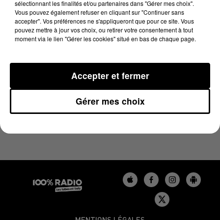
sélectionnant les finalités et/ou partenaires dans "Gérer mes choix".
29 juin 2023 - 4 min 19 sec
Vous pouvez également refuser en cliquant sur "Continuer sans
LES INFOS DU GERS DU 29/06/2023 À 08H00
accepter". Vos préférences ne s'appliqueront que pour ce site. Vous
pouvez mettre à jour vos choix, ou retirer votre consentement à tout
moment via le lien "Gérer les cookies" situé en bas de chaque page.
Podcasts infos du Gers
Accepter et fermer
Gérer mes choix
MENTIONS LÉGALES