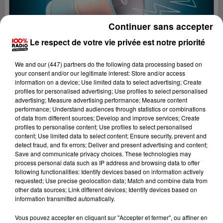
Continuer sans accepter
Le respect de votre vie privée est notre priorité
We and
our (447) partners
do the following data processing based on
your consent and/or our legitimate interest: Store and/or access
information on a device; Use limited data to select advertising; Create
profiles for personalised advertising; Use profiles to select personalised
advertising; Measure advertising performance; Measure content
performance; Understand audiences through statistics or combinations
of data from different sources; Develop and improve services; Create
profiles to personalise content; Use profiles to select personalised
content; Use limited data to select content; Ensure security, prevent and
detect fraud, and fix errors; Deliver and present advertising and content;
Lecture (4 min 8 sec)
Save and communicate privacy choices. These technologies may
process personal data such as IP address and browsing data to offer
following functionalities: Identify devices based on information actively
requested; Use precise geolocation data; Match and combine data from
other data sources; Link different devices; Identify devices based on
100%
information transmitted automatically.
100% Radio les infos du Gers
Vous pouvez accepter en cliquant sur "Accepter et fermer", ou affiner en