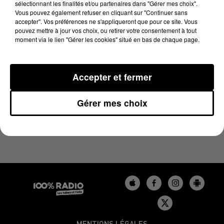
sélectionnant les finalités et/ou partenaires dans "Gérer mes choix".
29 mai 2024 - 4 min 8 sec
Vous pouvez également refuser en cliquant sur "Continuer sans
LES INFOS DU GERS DU 29/05/2024 À 08H30
accepter". Vos préférences ne s'appliqueront que pour ce site. Vous
pouvez mettre à jour vos choix, ou retirer votre consentement à tout
moment via le lien "Gérer les cookies" situé en bas de chaque page.
Podcasts infos du Gers
Accepter et fermer
Gérer mes choix
MENTIONS LÉGALES