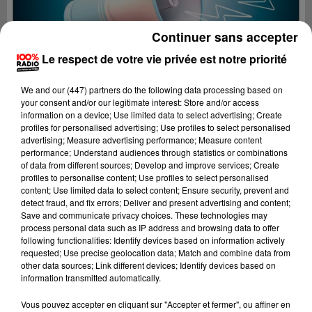
Continuer sans accepter
Le respect de votre vie privée est notre priorité
We and
our (447) partners
do the following data processing based on
your consent and/or our legitimate interest: Store and/or access
information on a device; Use limited data to select advertising; Create
profiles for personalised advertising; Use profiles to select personalised
advertising; Measure advertising performance; Measure content
performance; Understand audiences through statistics or combinations
of data from different sources; Develop and improve services; Create
profiles to personalise content; Use profiles to select personalised
content; Use limited data to select content; Ensure security, prevent and
detect fraud, and fix errors; Deliver and present advertising and content;
Lecture (4 min 13 sec)
Save and communicate privacy choices. These technologies may
process personal data such as IP address and browsing data to offer
following functionalities: Identify devices based on information actively
requested; Use precise geolocation data; Match and combine data from
other data sources; Link different devices; Identify devices based on
100%
information transmitted automatically.
100% Radio les infos du Gers
Vous pouvez accepter en cliquant sur "Accepter et fermer", ou affiner en