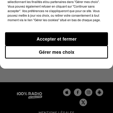
sélectionnant les finalités et/ou partenaires dans "Gérer mes choix".
29 mai 2024 - 4 min 13 sec
Vous pouvez également refuser en cliquant sur "Continuer sans
LES INFOS DU GERS DU 29/05/2024 À 07H31
accepter". Vos préférences ne s'appliqueront que pour ce site. Vous
pouvez mettre à jour vos choix, ou retirer votre consentement à tout
moment via le lien "Gérer les cookies" situé en bas de chaque page.
Podcasts infos du Gers
Accepter et fermer
Gérer mes choix
MENTIONS LÉGALES