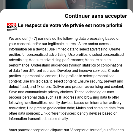
Continuer sans accepter
Le respect de votre vie privée est notre priorité
We and
our (447) partners
do the following data processing based on
your consent and/or our legitimate interest: Store and/or access
information on a device; Use limited data to select advertising; Create
profiles for personalised advertising; Use profiles to select personalised
advertising; Measure advertising performance; Measure content
performance; Understand audiences through statistics or combinations
of data from different sources; Develop and improve services; Create
profiles to personalise content; Use profiles to select personalised
content; Use limited data to select content; Ensure security, prevent and
detect fraud, and fix errors; Deliver and present advertising and content;
Lecture (2 min 16 sec)
Save and communicate privacy choices. These technologies may
process personal data such as IP address and browsing data to offer
following functionalities: Identify devices based on information actively
requested; Use precise geolocation data; Match and combine data from
other data sources; Link different devices; Identify devices based on
100%
information transmitted automatically.
100% Radio les infos du Gers
Vous pouvez accepter en cliquant sur "Accepter et fermer", ou affiner en