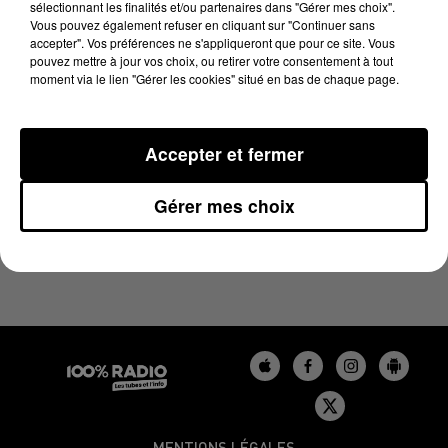
sélectionnant les finalités et/ou partenaires dans "Gérer mes choix".
28 juillet 2023 - 2 min 16 sec
Vous pouvez également refuser en cliquant sur "Continuer sans
LES INFOS DU GERS DU 28/07/2023 À 11H00
accepter". Vos préférences ne s'appliqueront que pour ce site. Vous
pouvez mettre à jour vos choix, ou retirer votre consentement à tout
moment via le lien "Gérer les cookies" situé en bas de chaque page.
Podcasts infos du Gers
Accepter et fermer
Gérer mes choix
MENTIONS LÉGALES