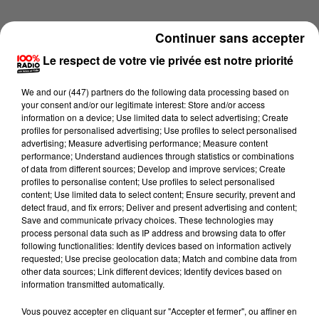
Continuer sans accepter
Le respect de votre vie privée est notre priorité
We and
our (447) partners
do the following data processing based on
your consent and/or our legitimate interest: Store and/or access
information on a device; Use limited data to select advertising; Create
profiles for personalised advertising; Use profiles to select personalised
advertising; Measure advertising performance; Measure content
performance; Understand audiences through statistics or combinations
of data from different sources; Develop and improve services; Create
profiles to personalise content; Use profiles to select personalised
content; Use limited data to select content; Ensure security, prevent and
detect fraud, and fix errors; Deliver and present advertising and content;
Lecture (4 min 12 sec)
Save and communicate privacy choices. These technologies may
process personal data such as IP address and browsing data to offer
following functionalities: Identify devices based on information actively
requested; Use precise geolocation data; Match and combine data from
other data sources; Link different devices; Identify devices based on
100%
information transmitted automatically.
100% Radio les infos du Gers
Vous pouvez accepter en cliquant sur "Accepter et fermer", ou affiner en