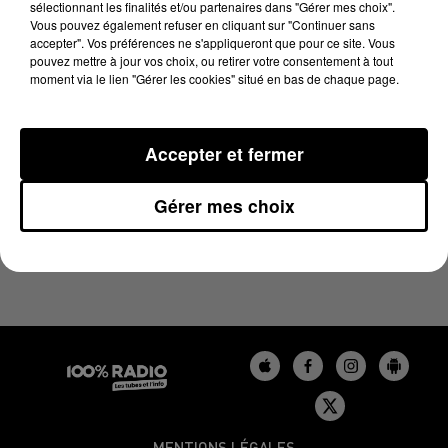
sélectionnant les finalités et/ou partenaires dans "Gérer mes choix".
28 janvier 2025 - 4 min 12 sec
Vous pouvez également refuser en cliquant sur "Continuer sans
LES INFOS DU GERS DU 28/01/2025 À 18H00
accepter". Vos préférences ne s'appliqueront que pour ce site. Vous
pouvez mettre à jour vos choix, ou retirer votre consentement à tout
moment via le lien "Gérer les cookies" situé en bas de chaque page.
Podcasts infos du Gers
Accepter et fermer
Gérer mes choix
MENTIONS LÉGALES