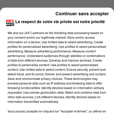
Continuer sans accepter
Le respect de votre vie privée est notre priorité
We and
our (447) partners
do the following data processing based on
your consent and/or our legitimate interest: Store and/or access
information on a device; Use limited data to select advertising; Create
profiles for personalised advertising; Use profiles to select personalised
advertising; Measure advertising performance; Measure content
performance; Understand audiences through statistics or combinations
of data from different sources; Develop and improve services; Create
profiles to personalise content; Use profiles to select personalised
content; Use limited data to select content; Ensure security, prevent and
detect fraud, and fix errors; Deliver and present advertising and content;
Lecture (2 min 22 sec)
Save and communicate privacy choices. These technologies may
process personal data such as IP address and browsing data to offer
following functionalities: Identify devices based on information actively
requested; Use precise geolocation data; Match and combine data from
other data sources; Link different devices; Identify devices based on
100%
information transmitted automatically.
100% Radio les infos du Gers
Vous pouvez accepter en cliquant sur "Accepter et fermer", ou affiner en