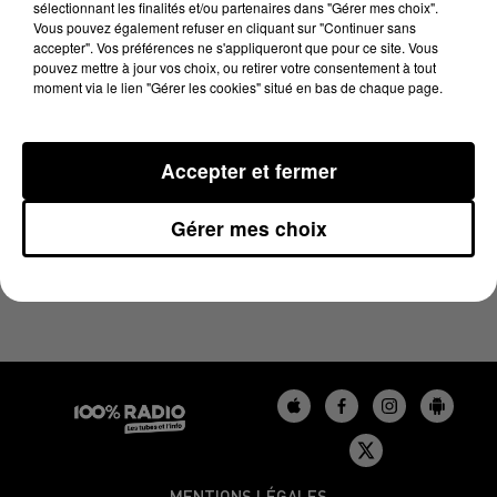
sélectionnant les finalités et/ou partenaires dans "Gérer mes choix".
27 juin 2025 - 2 min 22 sec
Vous pouvez également refuser en cliquant sur "Continuer sans
LES INFOS DU GERS DU 27/06/2025 À 14H00
accepter". Vos préférences ne s'appliqueront que pour ce site. Vous
pouvez mettre à jour vos choix, ou retirer votre consentement à tout
moment via le lien "Gérer les cookies" situé en bas de chaque page.
Podcasts infos du Gers
Accepter et fermer
Gérer mes choix
MENTIONS LÉGALES