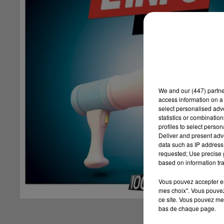
We and
our (447) partn
access information on a 
select personalised ad
statistics or combinatio
profiles to select person
Deliver and present adv
data such as IP address 
requested; Use precise g
based on information tra
Vous pouvez accepter en 
mes choix". Vous pouvez
ce site. Vous pouvez met
bas de chaque page.