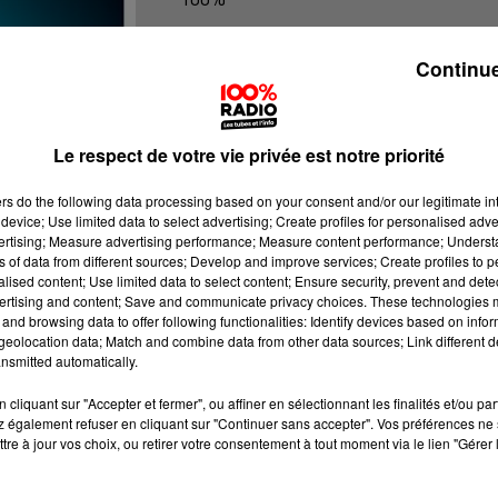
100% Radio les infos du Gers
Continue
Le respect de votre vie privée est notre priorité
ers
do the following data processing based on your consent and/or our legitimate int
device; Use limited data to select advertising; Create profiles for personalised adver
vertising; Measure advertising performance; Measure content performance; Unders
ns of data from different sources; Develop and improve services; Create profiles to 
alised content; Use limited data to select content; Ensure security, prevent and detect
ertising and content; Save and communicate privacy choices. These technologies
and browsing data to offer following functionalities: Identify devices based on infor
eolocation data; Match and combine data from other data sources; Link different de
nsmitted automatically.
cliquant sur "Accepter et fermer", ou affiner en sélectionnant les finalités et/ou pa
 également refuser en cliquant sur "Continuer sans accepter". Vos préférences ne 
tre à jour vos choix, ou retirer votre consentement à tout moment via le lien "Gérer 