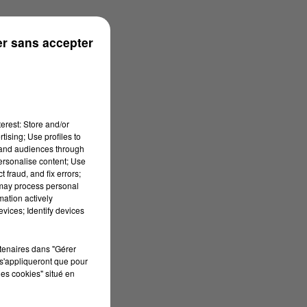
r sans accepter
erest: Store and/or
tising; Use profiles to
tand audiences through
personalise content; Use
 fraud, and fix errors;
 may process personal
mation actively
vices; Identify devices
rtenaires dans "Gérer
s'appliqueront que pour
les cookies" situé en