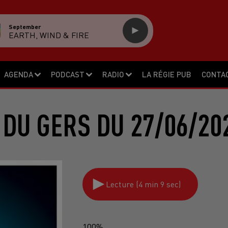
September
EARTH, WIND & FIRE
AGENDA
PODCAST
RADIO
LA RÉGIE PUB
CONTA
 DU GERS DU 27/06/20
Lecture (4 min 9 sec)
100%