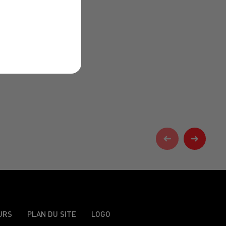
URS
PLAN DU SITE
LOGO