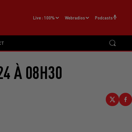
Live :
100%
Webradios
Podcasts
CT
24 À 08H30