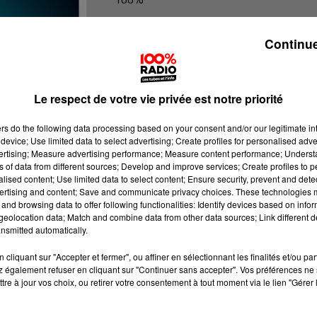
100% Radio les infos du Gers
Continue
Le respect de votre vie privée est notre priorité
ers
do the following data processing based on your consent and/or our legitimate int
device; Use limited data to select advertising; Create profiles for personalised adver
vertising; Measure advertising performance; Measure content performance; Unders
ns of data from different sources; Develop and improve services; Create profiles to 
alised content; Use limited data to select content; Ensure security, prevent and detect
ertising and content; Save and communicate privacy choices. These technologies
and browsing data to offer following functionalities: Identify devices based on infor
eolocation data; Match and combine data from other data sources; Link different de
nsmitted automatically.
cliquant sur "Accepter et fermer", ou affiner en sélectionnant les finalités et/ou pa
 également refuser en cliquant sur "Continuer sans accepter". Vos préférences ne 
tre à jour vos choix, ou retirer votre consentement à tout moment via le lien "Gérer 