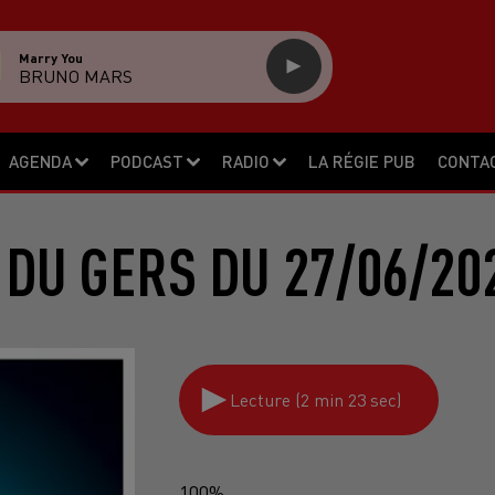
Marry You
BRUNO MARS
AGENDA
PODCAST
RADIO
LA RÉGIE PUB
CONTA
 DU GERS DU 27/06/20
Lecture (2 min 23 sec)
100%