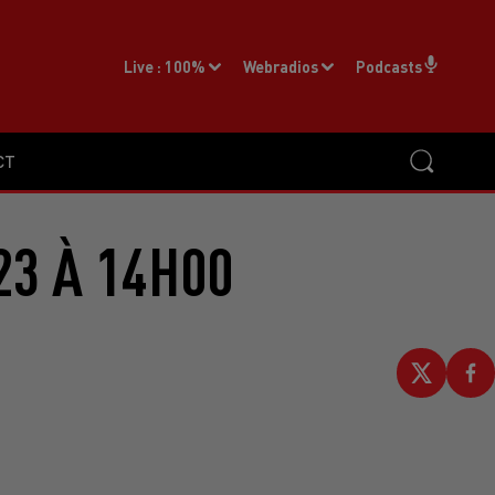
Live :
100%
Webradios
Podcasts
CT
23 À 14H00