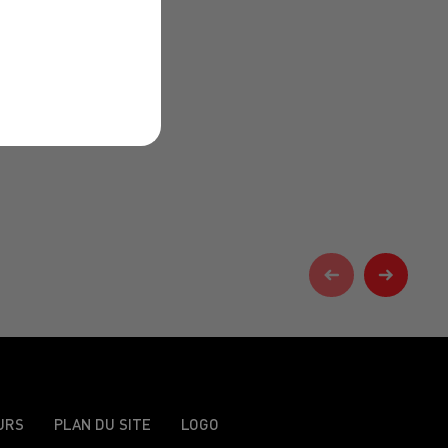
URS
PLAN DU SITE
LOGO