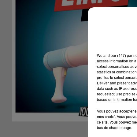
We and
our (447) partn
access information on a 
select personalised ad
statistics or combinatio
profiles to select person
Deliver and present adv
data such as IP address 
requested; Use precise g
based on information tra
Vous pouvez accepter en 
mes choix". Vous pouvez
ce site. Vous pouvez met
bas de chaque page.