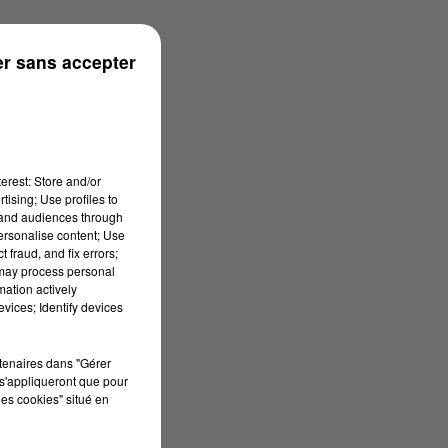
r sans accepter
erest: Store and/or
tising; Use profiles to
tand audiences through
personalise content; Use
 fraud, and fix errors;
 may process personal
mation actively
vices; Identify devices
rtenaires dans "Gérer
s'appliqueront que pour
les cookies" situé en