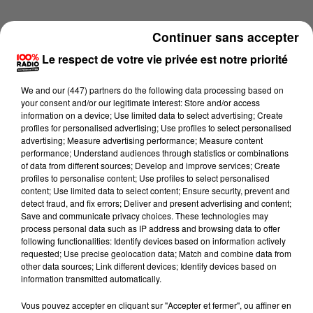
Continuer sans accepter
Le respect de votre vie privée est notre priorité
We and
our (447) partners
do the following data processing based on
your consent and/or our legitimate interest: Store and/or access
information on a device; Use limited data to select advertising; Create
profiles for personalised advertising; Use profiles to select personalised
advertising; Measure advertising performance; Measure content
performance; Understand audiences through statistics or combinations
of data from different sources; Develop and improve services; Create
profiles to personalise content; Use profiles to select personalised
content; Use limited data to select content; Ensure security, prevent and
detect fraud, and fix errors; Deliver and present advertising and content;
Lecture (2 min 15 sec)
Save and communicate privacy choices. These technologies may
process personal data such as IP address and browsing data to offer
following functionalities: Identify devices based on information actively
requested; Use precise geolocation data; Match and combine data from
other data sources; Link different devices; Identify devices based on
100%
information transmitted automatically.
100% Radio les infos du Gers
Vous pouvez accepter en cliquant sur "Accepter et fermer", ou affiner en