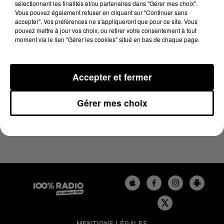
sélectionnant les finalités et/ou partenaires dans "Gérer mes choix".
27 mars 2025 - 2 min 15 sec
Vous pouvez également refuser en cliquant sur "Continuer sans
LES INFOS DU GERS DU 27/03/2025 À 10H00
accepter". Vos préférences ne s'appliqueront que pour ce site. Vous
pouvez mettre à jour vos choix, ou retirer votre consentement à tout
moment via le lien "Gérer les cookies" situé en bas de chaque page.
Podcasts infos du Gers
Accepter et fermer
Gérer mes choix
MENTIONS LÉGALES