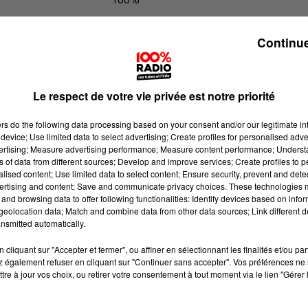
100% Radio les infos du Gers
Continue
Le respect de votre vie privée est notre priorité
ers
do the following data processing based on your consent and/or our legitimate int
device; Use limited data to select advertising; Create profiles for personalised adver
vertising; Measure advertising performance; Measure content performance; Unders
ns of data from different sources; Develop and improve services; Create profiles to 
alised content; Use limited data to select content; Ensure security, prevent and detect
ertising and content; Save and communicate privacy choices. These technologies
and browsing data to offer following functionalities: Identify devices based on infor
eolocation data; Match and combine data from other data sources; Link different de
nsmitted automatically.
cliquant sur "Accepter et fermer", ou affiner en sélectionnant les finalités et/ou pa
 également refuser en cliquant sur "Continuer sans accepter". Vos préférences ne 
tre à jour vos choix, ou retirer votre consentement à tout moment via le lien "Gérer 