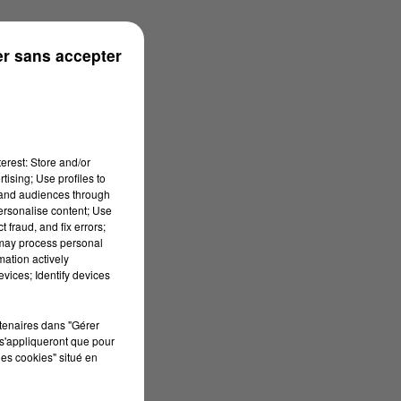
r sans accepter
erest: Store and/or
tising; Use profiles to
tand audiences through
personalise content; Use
 fraud, and fix errors;
 may process personal
mation actively
vices; Identify devices
rtenaires dans "Gérer
s'appliqueront que pour
les cookies" situé en