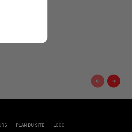
URS
PLAN DU SITE
LOGO