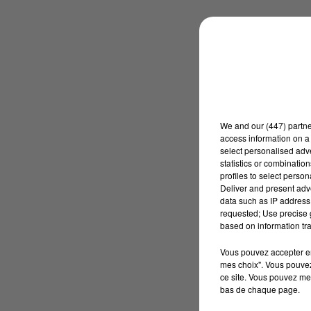
We and
our (447) partn
access information on a 
select personalised ad
statistics or combinatio
profiles to select person
Deliver and present adv
data such as IP address 
requested; Use precise g
based on information tra
Vous pouvez accepter en 
mes choix". Vous pouvez
ce site. Vous pouvez met
bas de chaque page.