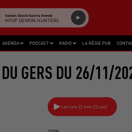
Golden (david Guetta Remix)
KPOP DEMON HUNTERS
AGENDA
PODCAST
RADIO
LA RÉGIE PUB
CONTA
 DU GERS DU 26/11/20
Lecture (2 min 23 sec)
100%