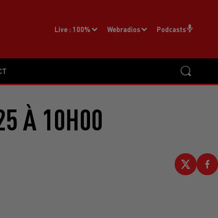
Live :
100%
Webradios
Podcasts
CT
25 À 10H00