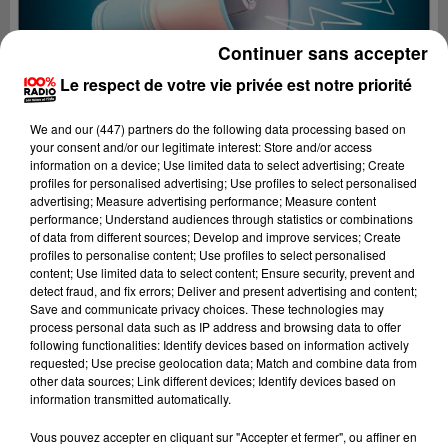
Continuer sans accepter
Le respect de votre vie privée est notre priorité
We and
our (447) partners
do the following data processing based on
your consent and/or our legitimate interest: Store and/or access
information on a device; Use limited data to select advertising; Create
profiles for personalised advertising; Use profiles to select personalised
advertising; Measure advertising performance; Measure content
performance; Understand audiences through statistics or combinations
of data from different sources; Develop and improve services; Create
profiles to personalise content; Use profiles to select personalised
content; Use limited data to select content; Ensure security, prevent and
detect fraud, and fix errors; Deliver and present advertising and content;
Lecture (4 min 19 sec)
Save and communicate privacy choices. These technologies may
process personal data such as IP address and browsing data to offer
following functionalities: Identify devices based on information actively
requested; Use precise geolocation data; Match and combine data from
other data sources; Link different devices; Identify devices based on
100%
information transmitted automatically.
100% Radio les infos du Gers
Vous pouvez accepter en cliquant sur "Accepter et fermer", ou affiner en