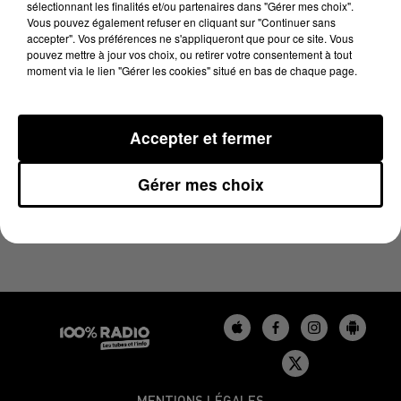
sélectionnant les finalités et/ou partenaires dans "Gérer mes choix".
26 juin 2023 - 4 min 19 sec
Vous pouvez également refuser en cliquant sur "Continuer sans
LES INFOS DU GERS DU 26/06/2023 À 07H59
accepter". Vos préférences ne s'appliqueront que pour ce site. Vous
pouvez mettre à jour vos choix, ou retirer votre consentement à tout
moment via le lien "Gérer les cookies" situé en bas de chaque page.
Podcasts infos du Gers
Accepter et fermer
Gérer mes choix
MENTIONS LÉGALES