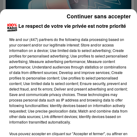
Continuer sans accepter
Le respect de votre vie privée est notre priorité
We and
our (447) partners
do the following data processing based on
your consent and/or our legitimate interest: Store and/or access
information on a device; Use limited data to select advertising; Create
profiles for personalised advertising; Use profiles to select personalised
advertising; Measure advertising performance; Measure content
performance; Understand audiences through statistics or combinations
of data from different sources; Develop and improve services; Create
profiles to personalise content; Use profiles to select personalised
content; Use limited data to select content; Ensure security, prevent and
detect fraud, and fix errors; Deliver and present advertising and content;
Lecture (4 min 24 sec)
Save and communicate privacy choices. These technologies may
process personal data such as IP address and browsing data to offer
following functionalities: Identify devices based on information actively
requested; Use precise geolocation data; Match and combine data from
other data sources; Link different devices; Identify devices based on
100%
information transmitted automatically.
100% Radio les infos du Gers
Vous pouvez accepter en cliquant sur "Accepter et fermer", ou affiner en