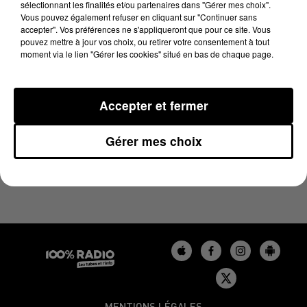
sélectionnant les finalités et/ou partenaires dans "Gérer mes choix".
26 avril 2024 - 4 min 24 sec
Vous pouvez également refuser en cliquant sur "Continuer sans
LES INFOS DU GERS DU 26/04/2024 À 08H00
accepter". Vos préférences ne s'appliqueront que pour ce site. Vous
pouvez mettre à jour vos choix, ou retirer votre consentement à tout
moment via le lien "Gérer les cookies" situé en bas de chaque page.
Podcasts infos du Gers
Accepter et fermer
Gérer mes choix
MENTIONS LÉGALES