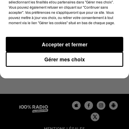
sélectionnant les finalités et/ou partenaires dans "Gérer mes choix".
25 novembre 2024 - 2 min 29 sec
Vous pouvez également refuser en cliquant sur "Continuer sans
LES INFOS DU GERS DU 25/11/2024 À 14H00
accepter". Vos préférences ne s'appliqueront que pour ce site. Vous
pouvez mettre à jour vos choix, ou retirer votre consentement à tout
moment via le lien "Gérer les cookies" situé en bas de chaque page.
Podcasts infos du Gers
Accepter et fermer
Gérer mes choix
MENTIONS LÉGALES