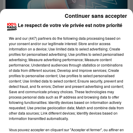
Continuer sans accepter
Le respect de votre vie privée est notre priorité
We and
our (447) partners
do the following data processing based on
your consent and/or our legitimate interest: Store and/or access
information on a device; Use limited data to select advertising; Create
profiles for personalised advertising; Use profiles to select personalised
advertising; Measure advertising performance; Measure content
performance; Understand audiences through statistics or combinations
of data from different sources; Develop and improve services; Create
profiles to personalise content; Use profiles to select personalised
content; Use limited data to select content; Ensure security, prevent and
detect fraud, and fix errors; Deliver and present advertising and content;
Lecture (2 min 29 sec)
Save and communicate privacy choices. These technologies may
process personal data such as IP address and browsing data to offer
following functionalities: Identify devices based on information actively
requested; Use precise geolocation data; Match and combine data from
other data sources; Link different devices; Identify devices based on
100%
information transmitted automatically.
100% Radio les infos du Gers
Vous pouvez accepter en cliquant sur "Accepter et fermer", ou affiner en