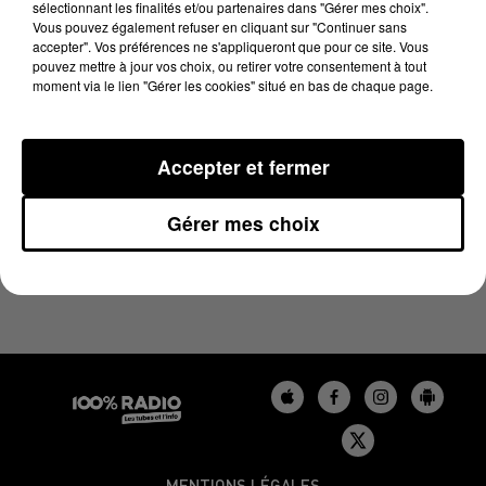
sélectionnant les finalités et/ou partenaires dans "Gérer mes choix".
25 juin 2026 - 3 min 10 sec
Vous pouvez également refuser en cliquant sur "Continuer sans
LES INFOS DU GERS DU 25/06/2026 À 11H59
accepter". Vos préférences ne s'appliqueront que pour ce site. Vous
pouvez mettre à jour vos choix, ou retirer votre consentement à tout
moment via le lien "Gérer les cookies" situé en bas de chaque page.
Podcasts infos du Gers
Accepter et fermer
Gérer mes choix
MENTIONS LÉGALES