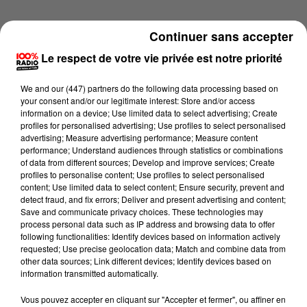
Continuer sans accepter
Le respect de votre vie privée est notre priorité
We and
our (447) partners
do the following data processing based on
your consent and/or our legitimate interest: Store and/or access
information on a device; Use limited data to select advertising; Create
profiles for personalised advertising; Use profiles to select personalised
advertising; Measure advertising performance; Measure content
performance; Understand audiences through statistics or combinations
of data from different sources; Develop and improve services; Create
profiles to personalise content; Use profiles to select personalised
content; Use limited data to select content; Ensure security, prevent and
detect fraud, and fix errors; Deliver and present advertising and content;
Lecture (3 min 10 sec)
Save and communicate privacy choices. These technologies may
process personal data such as IP address and browsing data to offer
following functionalities: Identify devices based on information actively
requested; Use precise geolocation data; Match and combine data from
other data sources; Link different devices; Identify devices based on
100%
information transmitted automatically.
Les infos du Gers du 25/06/2026 à 11h59
Vous pouvez accepter en cliquant sur "Accepter et fermer", ou affiner en