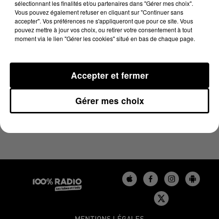
sélectionnant les finalités et/ou partenaires dans "Gérer mes choix".
24 mai 2024 - 2 min 22 sec
Vous pouvez également refuser en cliquant sur "Continuer sans
LES INFOS DU GERS DU 24/05/2024 À 11H01
accepter". Vos préférences ne s'appliqueront que pour ce site. Vous
pouvez mettre à jour vos choix, ou retirer votre consentement à tout
moment via le lien "Gérer les cookies" situé en bas de chaque page.
Podcasts infos du Gers
Accepter et fermer
Gérer mes choix
MENTIONS LÉGALES