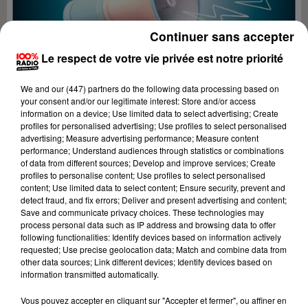
Continuer sans accepter
Le respect de votre vie privée est notre priorité
We and
our (447) partners
do the following data processing based on
your consent and/or our legitimate interest: Store and/or access
information on a device; Use limited data to select advertising; Create
profiles for personalised advertising; Use profiles to select personalised
advertising; Measure advertising performance; Measure content
performance; Understand audiences through statistics or combinations
of data from different sources; Develop and improve services; Create
profiles to personalise content; Use profiles to select personalised
content; Use limited data to select content; Ensure security, prevent and
detect fraud, and fix errors; Deliver and present advertising and content;
Lecture (2 min 22 sec)
Save and communicate privacy choices. These technologies may
process personal data such as IP address and browsing data to offer
following functionalities: Identify devices based on information actively
requested; Use precise geolocation data; Match and combine data from
other data sources; Link different devices; Identify devices based on
100%
information transmitted automatically.
100% Radio les infos du Gers
Vous pouvez accepter en cliquant sur "Accepter et fermer", ou affiner en