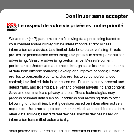
Continuer sans accepter
Le respect de votre vie privée est notre priorité
We and
our (447) partners
do the following data processing based on
your consent and/or our legitimate interest: Store and/or access
information on a device; Use limited data to select advertising; Create
profiles for personalised advertising; Use profiles to select personalised
advertising; Measure advertising performance; Measure content
performance; Understand audiences through statistics or combinations
of data from different sources; Develop and improve services; Create
profiles to personalise content; Use profiles to select personalised
content; Use limited data to select content; Ensure security, prevent and
detect fraud, and fix errors; Deliver and present advertising and content;
Lecture (4 min 14 sec)
Save and communicate privacy choices. These technologies may
process personal data such as IP address and browsing data to offer
following functionalities: Identify devices based on information actively
requested; Use precise geolocation data; Match and combine data from
other data sources; Link different devices; Identify devices based on
100%
information transmitted automatically.
100% Radio les infos du Gers
Vous pouvez accepter en cliquant sur "Accepter et fermer", ou affiner en