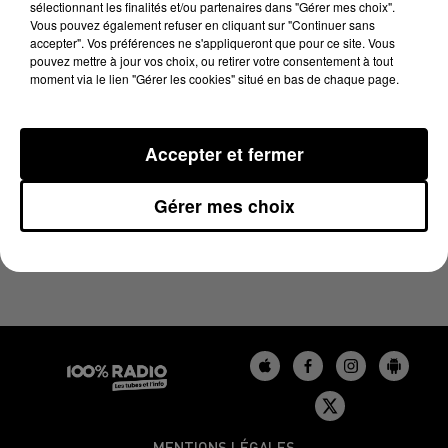
sélectionnant les finalités et/ou partenaires dans "Gérer mes choix".
23 juin 2025 - 4 min 14 sec
Vous pouvez également refuser en cliquant sur "Continuer sans
LES INFOS DU GERS DU 23/06/2025 À 08H01
accepter". Vos préférences ne s'appliqueront que pour ce site. Vous
pouvez mettre à jour vos choix, ou retirer votre consentement à tout
moment via le lien "Gérer les cookies" situé en bas de chaque page.
Podcasts infos du Gers
Accepter et fermer
Gérer mes choix
MENTIONS LÉGALES