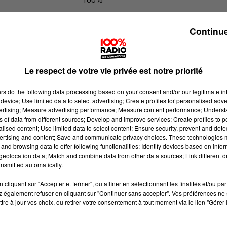
100% Radio les infos du Gers
Continue
Le respect de votre vie privée est notre priorité
ers
do the following data processing based on your consent and/or our legitimate int
device; Use limited data to select advertising; Create profiles for personalised adver
vertising; Measure advertising performance; Measure content performance; Unders
ns of data from different sources; Develop and improve services; Create profiles to 
alised content; Use limited data to select content; Ensure security, prevent and detect
ertising and content; Save and communicate privacy choices. These technologies
and browsing data to offer following functionalities: Identify devices based on infor
eolocation data; Match and combine data from other data sources; Link different de
nsmitted automatically.
cliquant sur "Accepter et fermer", ou affiner en sélectionnant les finalités et/ou pa
 également refuser en cliquant sur "Continuer sans accepter". Vos préférences ne 
tre à jour vos choix, ou retirer votre consentement à tout moment via le lien "Gérer 