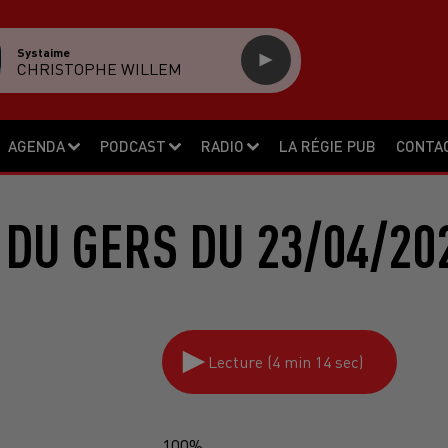
Systaime
CHRISTOPHE WILLEM
AGENDA
PODCAST
RADIO
LA RÉGIE PUB
CONTA
 DU GERS DU 23/04/20
Lecture (4 min 14 sec)
100%