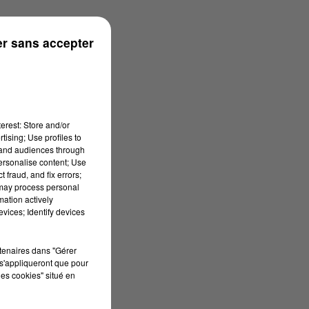
r sans accepter
erest: Store and/or
tising; Use profiles to
tand audiences through
personalise content; Use
 fraud, and fix errors;
 may process personal
mation actively
vices; Identify devices
rtenaires dans "Gérer
s'appliqueront que pour
les cookies" situé en