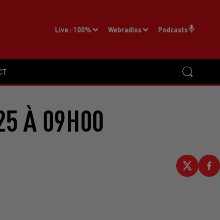
Live :
100%
Webradios
Podcasts
CT
25 À 09H00