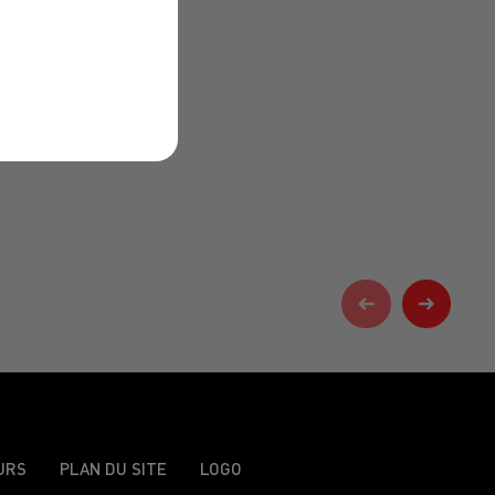
URS
PLAN DU SITE
LOGO