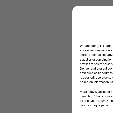
We and
our (447) partn
access information on a 
select personalised ad
statistics or combinatio
profiles to select person
Deliver and present adv
data such as IP address 
requested; Use precise g
based on information tra
Vous pouvez accepter en 
mes choix". Vous pouvez
ce site. Vous pouvez met
bas de chaque page.