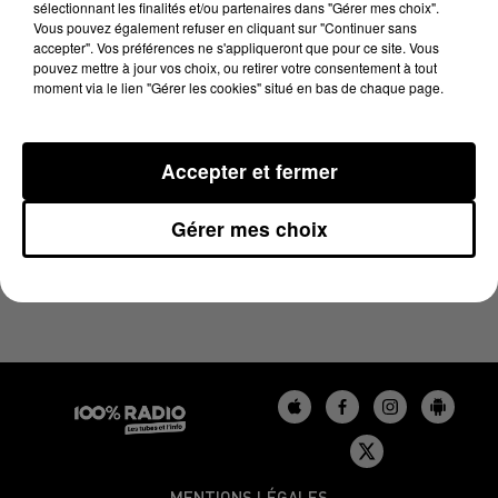
sélectionnant les finalités et/ou partenaires dans "Gérer mes choix".
22 août 2024 - 2 min 23 sec
Vous pouvez également refuser en cliquant sur "Continuer sans
LES INFOS DU GERS DU 22/08/2024 À 12H00
accepter". Vos préférences ne s'appliqueront que pour ce site. Vous
pouvez mettre à jour vos choix, ou retirer votre consentement à tout
moment via le lien "Gérer les cookies" situé en bas de chaque page.
Podcasts infos du Gers
Accepter et fermer
Gérer mes choix
MENTIONS LÉGALES