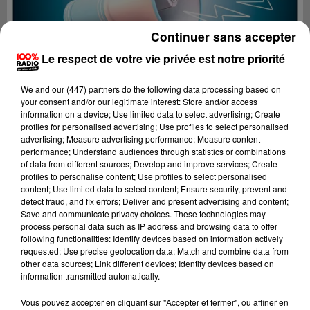
Continuer sans accepter
Le respect de votre vie privée est notre priorité
We and
our (447) partners
do the following data processing based on
your consent and/or our legitimate interest: Store and/or access
information on a device; Use limited data to select advertising; Create
profiles for personalised advertising; Use profiles to select personalised
advertising; Measure advertising performance; Measure content
performance; Understand audiences through statistics or combinations
of data from different sources; Develop and improve services; Create
profiles to personalise content; Use profiles to select personalised
content; Use limited data to select content; Ensure security, prevent and
detect fraud, and fix errors; Deliver and present advertising and content;
Lecture (2 min 23 sec)
Save and communicate privacy choices. These technologies may
process personal data such as IP address and browsing data to offer
following functionalities: Identify devices based on information actively
requested; Use precise geolocation data; Match and combine data from
other data sources; Link different devices; Identify devices based on
100%
information transmitted automatically.
100% Radio les infos du Gers
Vous pouvez accepter en cliquant sur "Accepter et fermer", ou affiner en