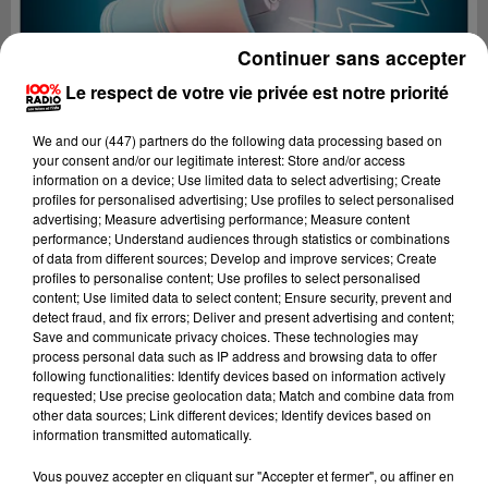
Continuer sans accepter
Le respect de votre vie privée est notre priorité
We and
our (447) partners
do the following data processing based on
your consent and/or our legitimate interest: Store and/or access
information on a device; Use limited data to select advertising; Create
profiles for personalised advertising; Use profiles to select personalised
advertising; Measure advertising performance; Measure content
performance; Understand audiences through statistics or combinations
of data from different sources; Develop and improve services; Create
profiles to personalise content; Use profiles to select personalised
content; Use limited data to select content; Ensure security, prevent and
detect fraud, and fix errors; Deliver and present advertising and content;
Lecture (4 min 42 sec)
Save and communicate privacy choices. These technologies may
process personal data such as IP address and browsing data to offer
following functionalities: Identify devices based on information actively
requested; Use precise geolocation data; Match and combine data from
other data sources; Link different devices; Identify devices based on
100%
information transmitted automatically.
100% Radio les infos du Gers
Vous pouvez accepter en cliquant sur "Accepter et fermer", ou affiner en