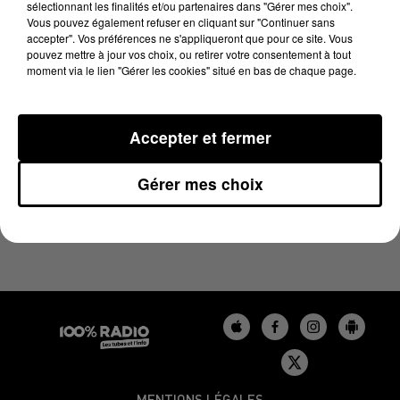
sélectionnant les finalités et/ou partenaires dans "Gérer mes choix".
21 novembre 2024 - 4 min 42 sec
Vous pouvez également refuser en cliquant sur "Continuer sans
LES INFOS DU GERS DU 21/11/2024 À 18H00
accepter". Vos préférences ne s'appliqueront que pour ce site. Vous
pouvez mettre à jour vos choix, ou retirer votre consentement à tout
moment via le lien "Gérer les cookies" situé en bas de chaque page.
Podcasts infos du Gers
Accepter et fermer
Gérer mes choix
MENTIONS LÉGALES