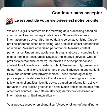
Continuer sans accepter
Le respect de votre vie privée est notre priorité
We and
our (447) partners
do the following data processing based on
your consent and/or our legitimate interest: Store and/or access
information on a device; Use limited data to select advertising; Create
profiles for personalised advertising; Use profiles to select personalised
advertising; Measure advertising performance; Measure content
performance; Understand audiences through statistics or combinations
of data from different sources; Develop and improve services; Create
profiles to personalise content; Use profiles to select personalised
content; Use limited data to select content; Ensure security, prevent and
detect fraud, and fix errors; Deliver and present advertising and content;
Lecture (4 min 24 sec)
Save and communicate privacy choices. These technologies may
process personal data such as IP address and browsing data to offer
following functionalities: Identify devices based on information actively
requested; Use precise geolocation data; Match and combine data from
other data sources; Link different devices; Identify devices based on
100%
information transmitted automatically.
100% Radio les infos du Gers
Vous pouvez accepter en cliquant sur "Accepter et fermer", ou affiner en