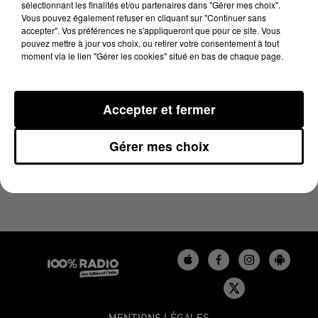
sélectionnant les finalités et/ou partenaires dans "Gérer mes choix".
21 juin 2024 - 4 min 24 sec
Vous pouvez également refuser en cliquant sur "Continuer sans
LES INFOS DU GERS DU 21/06/2024 À 17H59
accepter". Vos préférences ne s'appliqueront que pour ce site. Vous
pouvez mettre à jour vos choix, ou retirer votre consentement à tout
moment via le lien "Gérer les cookies" situé en bas de chaque page.
Podcasts infos du Gers
Accepter et fermer
Gérer mes choix
MENTIONS LÉGALES