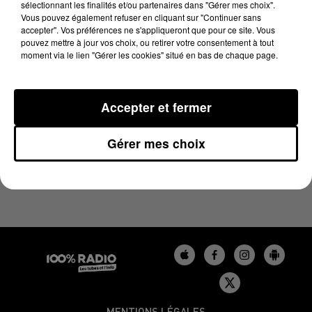
sélectionnant les finalités et/ou partenaires dans "Gérer mes choix".
21 juin 2023 - 2 min 21 sec
Vous pouvez également refuser en cliquant sur "Continuer sans
LES INFOS DU GERS DU 21/06/2023 À 15H00
accepter". Vos préférences ne s'appliqueront que pour ce site. Vous
pouvez mettre à jour vos choix, ou retirer votre consentement à tout
moment via le lien "Gérer les cookies" situé en bas de chaque page.
Podcasts infos du Gers
Accepter et fermer
Gérer mes choix
MENTIONS LÉGALES