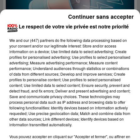
Continuer sans accepter
Le respect de votre vie privée est notre priorité
We and
our (447) partners
do the following data processing based on
your consent and/or our legitimate interest: Store and/or access
information on a device; Use limited data to select advertising; Create
profiles for personalised advertising; Use profiles to select personalised
advertising; Measure advertising performance; Measure content
performance; Understand audiences through statistics or combinations
of data from different sources; Develop and improve services; Create
profiles to personalise content; Use profiles to select personalised
content; Use limited data to select content; Ensure security, prevent and
detect fraud, and fix errors; Deliver and present advertising and content;
Lecture (2 min 21 sec)
Save and communicate privacy choices. These technologies may
process personal data such as IP address and browsing data to offer
following functionalities: Identify devices based on information actively
requested; Use precise geolocation data; Match and combine data from
other data sources; Link different devices; Identify devices based on
100%
information transmitted automatically.
100% radio les infos du Gers
Vous pouvez accepter en cliquant sur "Accepter et fermer", ou affiner en