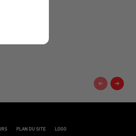
URS
PLAN DU SITE
LOGO