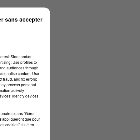
r sans accepter
erest: Store and/or
tising; Use profiles to
tand audiences through
personalise content; Use
 fraud, and fix errors;
 may process personal
mation actively
vices; Identify devices
rtenaires dans "Gérer
s'appliqueront que pour
les cookies" situé en