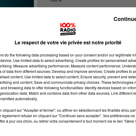
100% Radio les infos du Gers
Continue
Le respect de votre vie privée est notre priorité
ers
do the following data processing based on your consent and/or our legitimate int
device; Use limited data to select advertising; Create profiles for personalised adver
vertising; Measure advertising performance; Measure content performance; Unders
ns of data from different sources; Develop and improve services; Create profiles to 
alised content; Use limited data to select content; Ensure security, prevent and detect
ertising and content; Save and communicate privacy choices. These technologies
and browsing data to offer following functionalities: Identify devices based on infor
eolocation data; Match and combine data from other data sources; Link different de
nsmitted automatically.
cliquant sur "Accepter et fermer", ou affiner en sélectionnant les finalités et/ou pa
 également refuser en cliquant sur "Continuer sans accepter". Vos préférences ne 
tre à jour vos choix, ou retirer votre consentement à tout moment via le lien "Gérer 