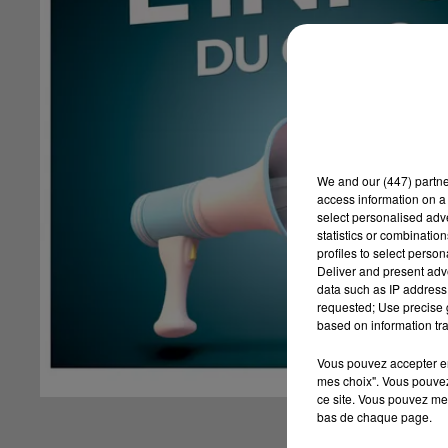
We and
our (447) partn
access information on a 
select personalised ad
statistics or combinatio
profiles to select person
Deliver and present adv
data such as IP address 
requested; Use precise g
based on information tra
Vous pouvez accepter en 
mes choix". Vous pouvez
ce site. Vous pouvez met
bas de chaque page.