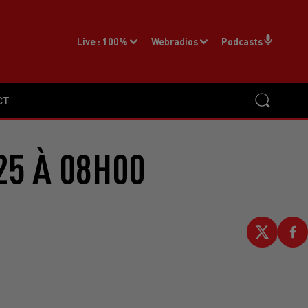
Live :
100%
Webradios
Podcasts
CT
25 À 08H00