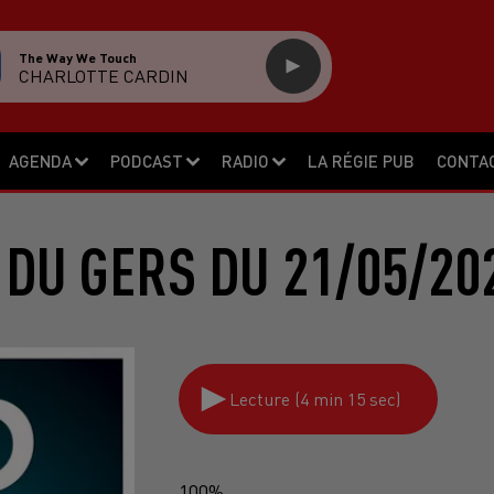
The Way We Touch
CHARLOTTE CARDIN
AGENDA
PODCAST
RADIO
LA RÉGIE PUB
CONTA
 DU GERS DU 21/05/20
Lecture (4 min 15 sec)
100%