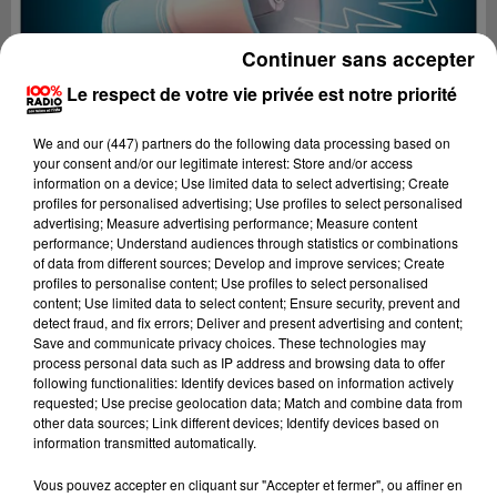
Continuer sans accepter
Le respect de votre vie privée est notre priorité
We and
our (447) partners
do the following data processing based on
your consent and/or our legitimate interest: Store and/or access
information on a device; Use limited data to select advertising; Create
profiles for personalised advertising; Use profiles to select personalised
advertising; Measure advertising performance; Measure content
performance; Understand audiences through statistics or combinations
of data from different sources; Develop and improve services; Create
profiles to personalise content; Use profiles to select personalised
content; Use limited data to select content; Ensure security, prevent and
detect fraud, and fix errors; Deliver and present advertising and content;
Lecture (4 min 24 sec)
Save and communicate privacy choices. These technologies may
process personal data such as IP address and browsing data to offer
following functionalities: Identify devices based on information actively
requested; Use precise geolocation data; Match and combine data from
other data sources; Link different devices; Identify devices based on
100%
information transmitted automatically.
100% Radio les infos du Gers
Vous pouvez accepter en cliquant sur "Accepter et fermer", ou affiner en