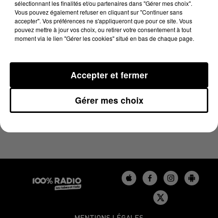
sélectionnant les finalités et/ou partenaires dans "Gérer mes choix".
20 novembre 2024 - 4 min 24 sec
Vous pouvez également refuser en cliquant sur "Continuer sans
LES INFOS DU GERS DU 20/11/2024 À 06H59
accepter". Vos préférences ne s'appliqueront que pour ce site. Vous
pouvez mettre à jour vos choix, ou retirer votre consentement à tout
moment via le lien "Gérer les cookies" situé en bas de chaque page.
Podcasts infos du Gers
Accepter et fermer
Gérer mes choix
MENTIONS LÉGALES