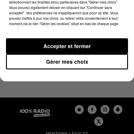
sélectionnant les finalités et/ou partenaires dans "Gérer mes choix".
20 août 2024 - 4 min 23 sec
Vous pouvez également refuser en cliquant sur "Continuer sans
LES INFOS DU GERS DU 20/08/2024 À 09H00
accepter". Vos préférences ne s'appliqueront que pour ce site. Vous
pouvez mettre à jour vos choix, ou retirer votre consentement à tout
moment via le lien "Gérer les cookies" situé en bas de chaque page.
Podcasts infos du Gers
Accepter et fermer
Gérer mes choix
MENTIONS LÉGALES