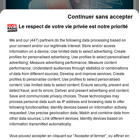
Continuer sans accepter
Le respect de votre vie privée est notre priorité
We and
our (447) partners
do the following data processing based on
your consent and/or our legitimate interest: Store and/or access
information on a device; Use limited data to select advertising; Create
profiles for personalised advertising; Use profiles to select personalised
advertising; Measure advertising performance; Measure content
performance; Understand audiences through statistics or combinations
of data from different sources; Develop and improve services; Create
profiles to personalise content; Use profiles to select personalised
content; Use limited data to select content; Ensure security, prevent and
detect fraud, and fix errors; Deliver and present advertising and content;
Lecture (4 min 23 sec)
Save and communicate privacy choices. These technologies may
process personal data such as IP address and browsing data to offer
following functionalities: Identify devices based on information actively
requested; Use precise geolocation data; Match and combine data from
other data sources; Link different devices; Identify devices based on
100%
information transmitted automatically.
100% Radio les infos du Gers
Vous pouvez accepter en cliquant sur "Accepter et fermer", ou affiner en