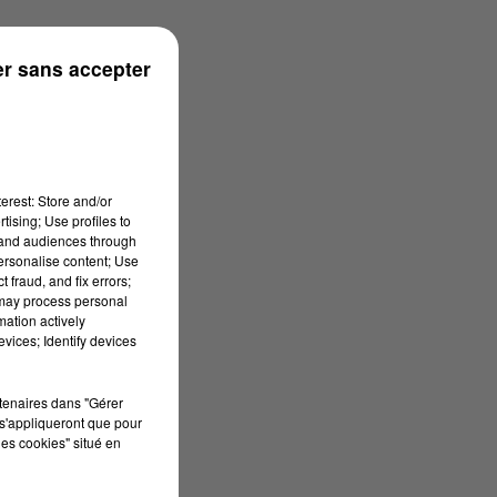
r sans accepter
erest: Store and/or
tising; Use profiles to
tand audiences through
personalise content; Use
 fraud, and fix errors;
 may process personal
mation actively
vices; Identify devices
rtenaires dans "Gérer
s'appliqueront que pour
les cookies" situé en