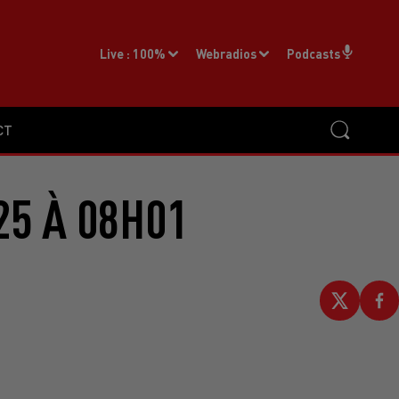
Live :
100%
Webradios
Podcasts
CT
25 À 08H01