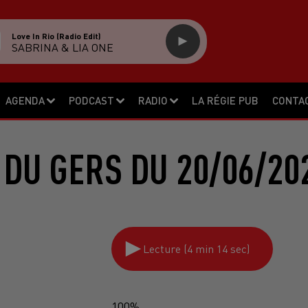
Love In Rio (radio Edit)
SABRINA & LIA ONE
AGENDA
PODCAST
RADIO
LA RÉGIE PUB
CONTA
 DU GERS DU 20/06/20
Lecture (4 min 14 sec)
100%