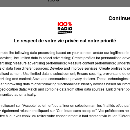
100% Radio les infos du Gers
Continue
Le respect de votre vie privée est notre priorité
ers
do the following data processing based on your consent and/or our legitimate int
device; Use limited data to select advertising; Create profiles for personalised adver
vertising; Measure advertising performance; Measure content performance; Unders
ns of data from different sources; Develop and improve services; Create profiles to 
alised content; Use limited data to select content; Ensure security, prevent and detect
ertising and content; Save and communicate privacy choices. These technologies
and browsing data to offer following functionalities: Identify devices based on infor
eolocation data; Match and combine data from other data sources; Link different de
nsmitted automatically.
cliquant sur "Accepter et fermer", ou affiner en sélectionnant les finalités et/ou pa
 également refuser en cliquant sur "Continuer sans accepter". Vos préférences ne 
tre à jour vos choix, ou retirer votre consentement à tout moment via le lien "Gérer 