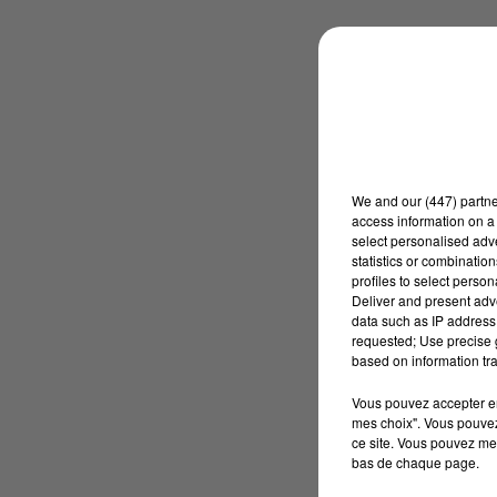
We and
our (447) partn
access information on a 
select personalised ad
statistics or combinatio
profiles to select person
Deliver and present adv
data such as IP address 
requested; Use precise g
based on information tra
Vous pouvez accepter en 
mes choix". Vous pouvez
ce site. Vous pouvez met
bas de chaque page.