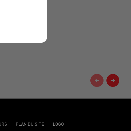
URS
PLAN DU SITE
LOGO