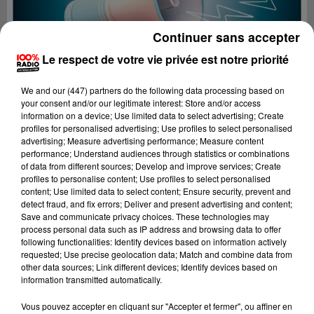
Continuer sans accepter
Le respect de votre vie privée est notre priorité
We and
our (447) partners
do the following data processing based on
your consent and/or our legitimate interest: Store and/or access
information on a device; Use limited data to select advertising; Create
profiles for personalised advertising; Use profiles to select personalised
advertising; Measure advertising performance; Measure content
performance; Understand audiences through statistics or combinations
of data from different sources; Develop and improve services; Create
profiles to personalise content; Use profiles to select personalised
content; Use limited data to select content; Ensure security, prevent and
detect fraud, and fix errors; Deliver and present advertising and content;
Lecture (2 min 22 sec)
Save and communicate privacy choices. These technologies may
process personal data such as IP address and browsing data to offer
following functionalities: Identify devices based on information actively
requested; Use precise geolocation data; Match and combine data from
other data sources; Link different devices; Identify devices based on
100%
information transmitted automatically.
100% Radio les infos du Gers
Vous pouvez accepter en cliquant sur "Accepter et fermer", ou affiner en