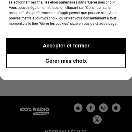
sélectionnant les finalités et/ou partenaires dans "Gérer mes choix".
20 juin 2024 - 2 min 22 sec
Vous pouvez également refuser en cliquant sur "Continuer sans
LES INFOS DU GERS DU 20/06/2024 À 09H59
accepter". Vos préférences ne s'appliqueront que pour ce site. Vous
pouvez mettre à jour vos choix, ou retirer votre consentement à tout
moment via le lien "Gérer les cookies" situé en bas de chaque page.
Podcasts infos du Gers
Accepter et fermer
Gérer mes choix
MENTIONS LÉGALES