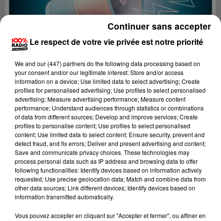
Continuer sans accepter
Le respect de votre vie privée est notre priorité
We and
our (447) partners
do the following data processing based on
your consent and/or our legitimate interest: Store and/or access
information on a device; Use limited data to select advertising; Create
profiles for personalised advertising; Use profiles to select personalised
advertising; Measure advertising performance; Measure content
performance; Understand audiences through statistics or combinations
of data from different sources; Develop and improve services; Create
profiles to personalise content; Use profiles to select personalised
content; Use limited data to select content; Ensure security, prevent and
detect fraud, and fix errors; Deliver and present advertising and content;
Lecture (4 min 9 sec)
Save and communicate privacy choices. These technologies may
process personal data such as IP address and browsing data to offer
following functionalities: Identify devices based on information actively
requested; Use precise geolocation data; Match and combine data from
other data sources; Link different devices; Identify devices based on
100%
information transmitted automatically.
100% Radio les infos du Gers
Vous pouvez accepter en cliquant sur "Accepter et fermer", ou affiner en