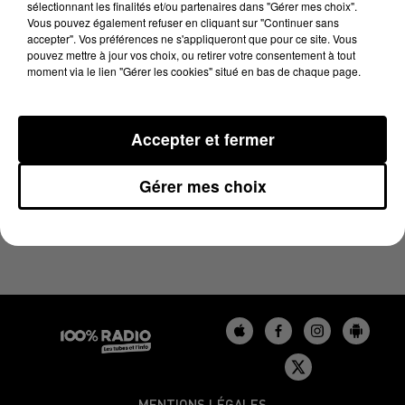
sélectionnant les finalités et/ou partenaires dans "Gérer mes choix".
20 mars 2024 - 4 min 9 sec
Vous pouvez également refuser en cliquant sur "Continuer sans
LES INFOS DU GERS DU 20/03/2024 À 07H30
accepter". Vos préférences ne s'appliqueront que pour ce site. Vous
pouvez mettre à jour vos choix, ou retirer votre consentement à tout
moment via le lien "Gérer les cookies" situé en bas de chaque page.
Podcasts infos du Gers
Accepter et fermer
Gérer mes choix
MENTIONS LÉGALES