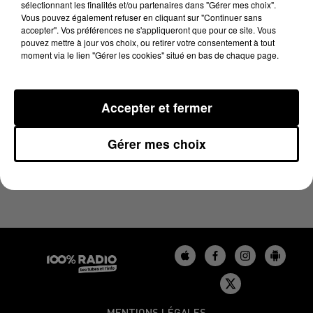
sélectionnant les finalités et/ou partenaires dans "Gérer mes choix".
18 octobre 2024 - 2 min 22 sec
Vous pouvez également refuser en cliquant sur "Continuer sans
LES INFOS DU GERS DU 18/10/2024 À 11H01
accepter". Vos préférences ne s'appliqueront que pour ce site. Vous
pouvez mettre à jour vos choix, ou retirer votre consentement à tout
moment via le lien "Gérer les cookies" situé en bas de chaque page.
Podcasts infos du Gers
Accepter et fermer
Gérer mes choix
MENTIONS LÉGALES