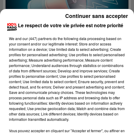
Continuer sans accepter
Le respect de votre vie privée est notre priorité
We and
our (447) partners
do the following data processing based on
your consent and/or our legitimate interest: Store and/or access
information on a device; Use limited data to select advertising; Create
profiles for personalised advertising; Use profiles to select personalised
advertising; Measure advertising performance; Measure content
performance; Understand audiences through statistics or combinations
of data from different sources; Develop and improve services; Create
profiles to personalise content; Use profiles to select personalised
content; Use limited data to select content; Ensure security, prevent and
detect fraud, and fix errors; Deliver and present advertising and content;
Lecture (2 min 22 sec)
Save and communicate privacy choices. These technologies may
process personal data such as IP address and browsing data to offer
following functionalities: Identify devices based on information actively
requested; Use precise geolocation data; Match and combine data from
other data sources; Link different devices; Identify devices based on
100%
information transmitted automatically.
100% Radio les infos du Gers
Vous pouvez accepter en cliquant sur "Accepter et fermer", ou affiner en