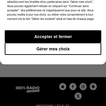
sélectionnant les finalités et/ou partenaires dans "Gérer mes choix".
18 juin 2024 - 2 min 22 sec
Vous pouvez également refuser en cliquant sur "Continuer sans
LES INFOS DU GERS DU 18/06/2024 À 12H00
accepter". Vos préférences ne s'appliqueront que pour ce site. Vous
pouvez mettre à jour vos choix, ou retirer votre consentement à tout
moment via le lien "Gérer les cookies" situé en bas de chaque page.
Podcasts infos du Gers
Accepter et fermer
Gérer mes choix
MENTIONS LÉGALES