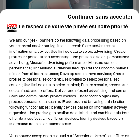
Continuer sans accepter
Le respect de votre vie privée est notre priorité
We and
our (447) partners
do the following data processing based on
your consent and/or our legitimate interest: Store and/or access
information on a device; Use limited data to select advertising; Create
profiles for personalised advertising; Use profiles to select personalised
advertising; Measure advertising performance; Measure content
performance; Understand audiences through statistics or combinations
of data from different sources; Develop and improve services; Create
profiles to personalise content; Use profiles to select personalised
content; Use limited data to select content; Ensure security, prevent and
detect fraud, and fix errors; Deliver and present advertising and content;
Lecture (2 min 22 sec)
Save and communicate privacy choices. These technologies may
process personal data such as IP address and browsing data to offer
following functionalities: Identify devices based on information actively
requested; Use precise geolocation data; Match and combine data from
other data sources; Link different devices; Identify devices based on
100%
information transmitted automatically.
100% Radio les infos du Gers
Vous pouvez accepter en cliquant sur "Accepter et fermer", ou affiner en