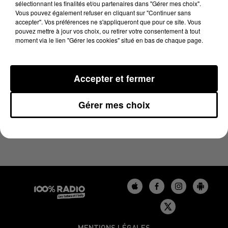
sélectionnant les finalités et/ou partenaires dans "Gérer mes choix".
17 juin 2024 - 2 min 22 sec
Vous pouvez également refuser en cliquant sur "Continuer sans
LES INFOS DU GERS DU 17/06/2024 À 10H00
accepter". Vos préférences ne s'appliqueront que pour ce site. Vous
pouvez mettre à jour vos choix, ou retirer votre consentement à tout
moment via le lien "Gérer les cookies" situé en bas de chaque page.
Podcasts infos du Gers
Accepter et fermer
Gérer mes choix
MENTIONS LÉGALES