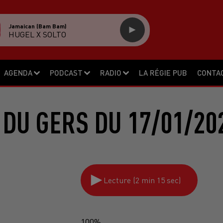
Jamaican (bam Bam)
HUGEL X SOLTO
AGENDA
PODCAST
RADIO
LA RÉGIE PUB
CONTA
 DU GERS DU 17/01/20
Lecture (2 min 15 sec)
100%