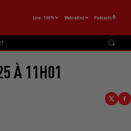
Live :
100%
Webradios
Podcasts
CT
25 À 11H01