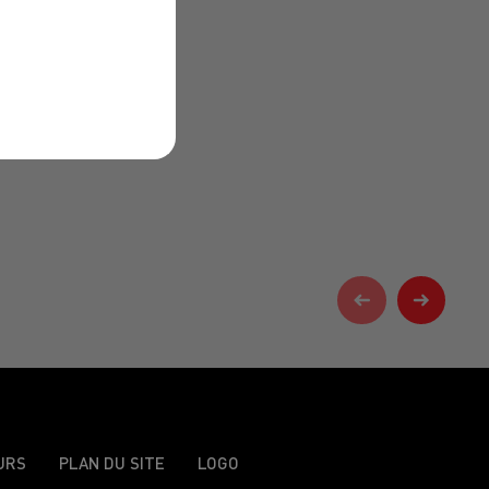
URS
PLAN DU SITE
LOGO