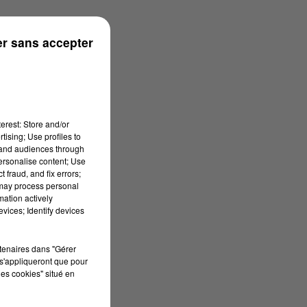
r sans accepter
erest: Store and/or
tising; Use profiles to
tand audiences through
personalise content; Use
 fraud, and fix errors;
 may process personal
mation actively
vices; Identify devices
rtenaires dans "Gérer
s'appliqueront que pour
les cookies" situé en