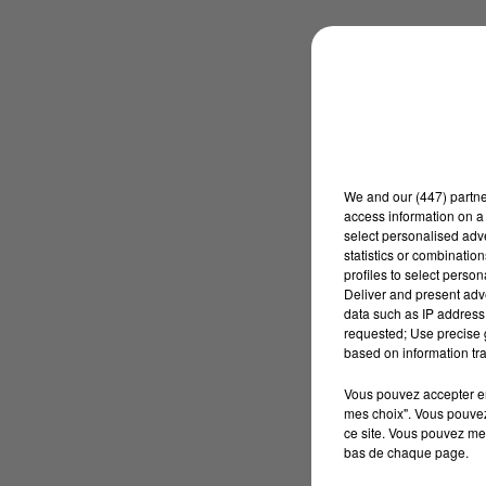
We and
our (447) partn
access information on a 
select personalised ad
statistics or combinatio
profiles to select person
Deliver and present adv
data such as IP address 
requested; Use precise g
based on information tra
Vous pouvez accepter en 
mes choix". Vous pouvez
ce site. Vous pouvez met
bas de chaque page.