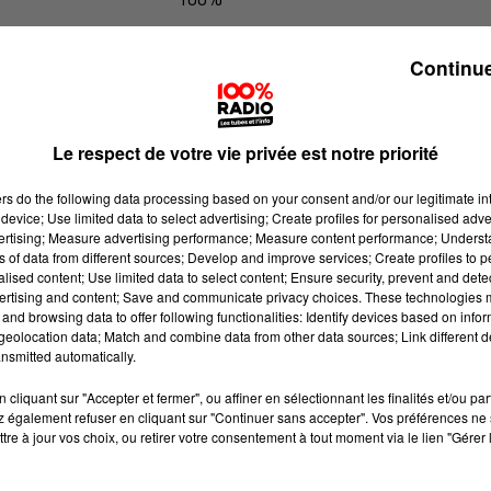
100% Radio les infos du Gers
Continue
Le respect de votre vie privée est notre priorité
ers
do the following data processing based on your consent and/or our legitimate int
device; Use limited data to select advertising; Create profiles for personalised adver
vertising; Measure advertising performance; Measure content performance; Unders
ns of data from different sources; Develop and improve services; Create profiles to 
alised content; Use limited data to select content; Ensure security, prevent and detect
ertising and content; Save and communicate privacy choices. These technologies
and browsing data to offer following functionalities: Identify devices based on infor
eolocation data; Match and combine data from other data sources; Link different de
nsmitted automatically.
cliquant sur "Accepter et fermer", ou affiner en sélectionnant les finalités et/ou pa
 également refuser en cliquant sur "Continuer sans accepter". Vos préférences ne 
tre à jour vos choix, ou retirer votre consentement à tout moment via le lien "Gérer 