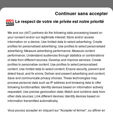
Continuer sans accepter
Le respect de votre vie privée est notre priorité
We and
our (447) partners
do the following data processing based on
your consent and/or our legitimate interest: Store and/or access
information on a device; Use limited data to select advertising; Create
profiles for personalised advertising; Use profiles to select personalised
advertising; Measure advertising performance; Measure content
performance; Understand audiences through statistics or combinations
of data from different sources; Develop and improve services; Create
profiles to personalise content; Use profiles to select personalised
content; Use limited data to select content; Ensure security, prevent and
detect fraud, and fix errors; Deliver and present advertising and content;
Lecture (4 min 19 sec)
Save and communicate privacy choices. These technologies may
process personal data such as IP address and browsing data to offer
following functionalities: Identify devices based on information actively
requested; Use precise geolocation data; Match and combine data from
other data sources; Link different devices; Identify devices based on
100%
information transmitted automatically.
100% Radio les infos du Gers
Vous pouvez accepter en cliquant sur "Accepter et fermer", ou affiner en