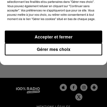
sélectionnant les finalités et/ou partenaires dans "Gérer mes choix".
16 mai 2025 - 4 min 19 sec
Vous pouvez également refuser en cliquant sur "Continuer sans
LES INFOS DU GERS DU 16/05/2025 À 07H29
accepter". Vos préférences ne s'appliqueront que pour ce site. Vous
pouvez mettre à jour vos choix, ou retirer votre consentement à tout
moment via le lien "Gérer les cookies" situé en bas de chaque page.
Podcasts infos du Gers
Accepter et fermer
Gérer mes choix
MENTIONS LÉGALES