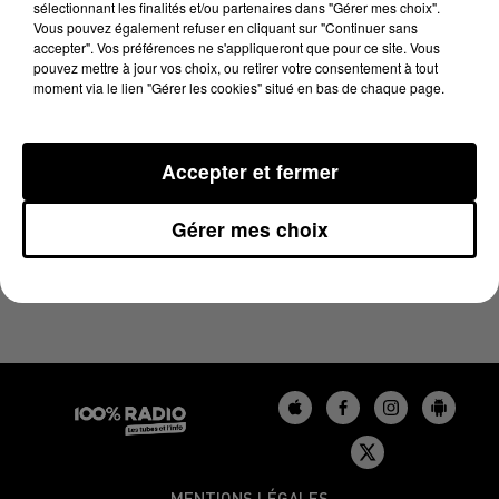
sélectionnant les finalités et/ou partenaires dans "Gérer mes choix".
15 mai 2025 - 4 min 13 sec
Vous pouvez également refuser en cliquant sur "Continuer sans
LES INFOS DU GERS DU 15/05/2025 À 06H58
accepter". Vos préférences ne s'appliqueront que pour ce site. Vous
pouvez mettre à jour vos choix, ou retirer votre consentement à tout
moment via le lien "Gérer les cookies" situé en bas de chaque page.
Podcasts infos du Gers
Accepter et fermer
Gérer mes choix
MENTIONS LÉGALES