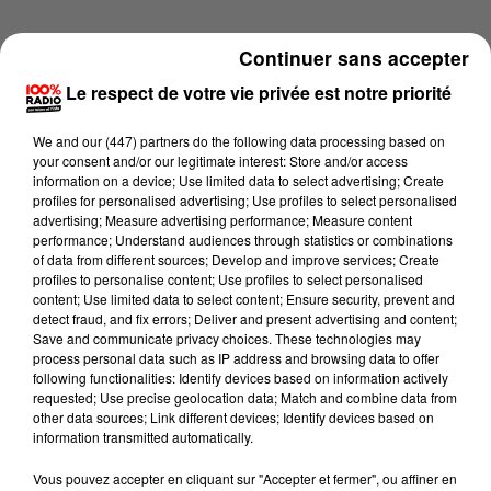
Continuer sans accepter
Le respect de votre vie privée est notre priorité
We and
our (447) partners
do the following data processing based on
your consent and/or our legitimate interest: Store and/or access
information on a device; Use limited data to select advertising; Create
profiles for personalised advertising; Use profiles to select personalised
advertising; Measure advertising performance; Measure content
performance; Understand audiences through statistics or combinations
of data from different sources; Develop and improve services; Create
profiles to personalise content; Use profiles to select personalised
content; Use limited data to select content; Ensure security, prevent and
detect fraud, and fix errors; Deliver and present advertising and content;
Lecture (4 min 13 sec)
Save and communicate privacy choices. These technologies may
process personal data such as IP address and browsing data to offer
following functionalities: Identify devices based on information actively
requested; Use precise geolocation data; Match and combine data from
other data sources; Link different devices; Identify devices based on
100%
information transmitted automatically.
100% Radio les infos du Gers
Vous pouvez accepter en cliquant sur "Accepter et fermer", ou affiner en