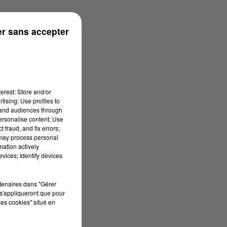
r sans accepter
erest: Store and/or
tising; Use profiles to
tand audiences through
personalise content; Use
 fraud, and fix errors;
 may process personal
mation actively
vices; Identify devices
rtenaires dans "Gérer
s'appliqueront que pour
les cookies" situé en