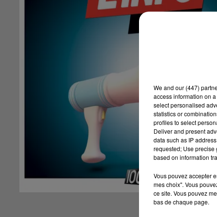
We and
our (447) partn
access information on a 
select personalised ad
statistics or combinatio
profiles to select person
Deliver and present adv
data such as IP address 
requested; Use precise g
based on information tra
Vous pouvez accepter en 
mes choix". Vous pouvez
ce site. Vous pouvez met
bas de chaque page.