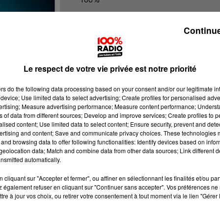
100% Radio les infos du Gers
Continue
Le respect de votre vie privée est notre priorité
ers
do the following data processing based on your consent and/or our legitimate int
device; Use limited data to select advertising; Create profiles for personalised adver
vertising; Measure advertising performance; Measure content performance; Unders
ns of data from different sources; Develop and improve services; Create profiles to 
alised content; Use limited data to select content; Ensure security, prevent and detect
ertising and content; Save and communicate privacy choices. These technologies
and browsing data to offer following functionalities: Identify devices based on infor
eolocation data; Match and combine data from other data sources; Link different de
nsmitted automatically.
cliquant sur "Accepter et fermer", ou affiner en sélectionnant les finalités et/ou pa
 également refuser en cliquant sur "Continuer sans accepter". Vos préférences ne 
tre à jour vos choix, ou retirer votre consentement à tout moment via le lien "Gérer 