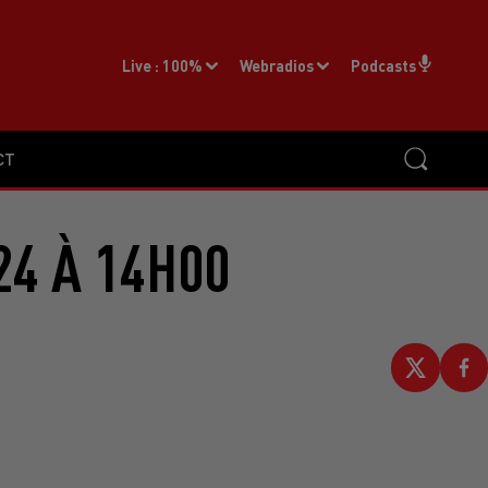
Live :
100%
Webradios
Podcasts
CT
24 À 14H00