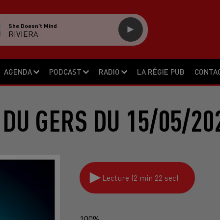
She Doesn't Mind
RIVIERA
AGENDA
PODCAST
RADIO
LA RÉGIE PUB
CONTA
 DU GERS DU 15/05/20
Lecture (2 min 22 sec)
100%