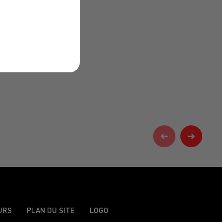
URS
PLAN DU SITE
LOGO